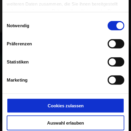
weiteren Daten zusammen, die Sie ihnen bereitgestellt
ANREDE
haben oder die sie im Rahmen Ihrer Nutzung der Dienste
gesammelt haben.
Einwilligungsauswahl
Bitte Anrede wählen
Notwendig
Präferenzen
VORNAME
Statistiken
Marketing
NACHNAME
Cookies zulassen
E-MAIL
Auswahl erlauben