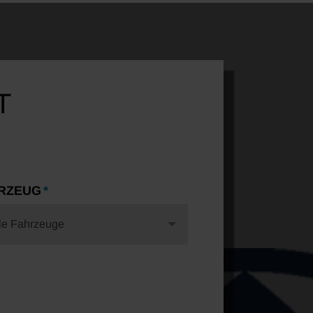
T
RZEUG
le Fahrzeuge