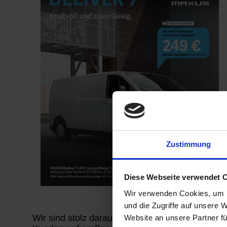
Zustimmung
Diese Webseite verwendet 
Wir verwenden Cookies, um I
und die Zugriffe auf unsere 
Wir sind stolz darauf,
MAXUS Motors
in unsere
Website an unsere Partner fü