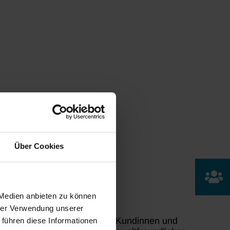
Über Cookies
 Medien anbieten zu können
hrer Verwendung unserer
 dass die Marke bei unseren Kundinnen und
 führen diese Informationen