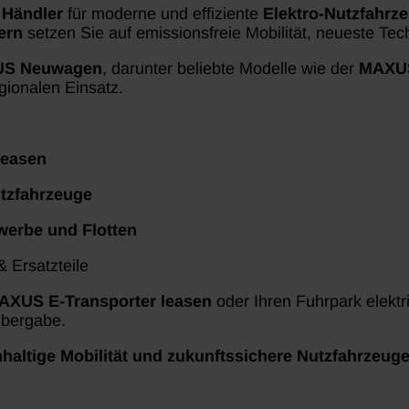
Händler
für moderne und effiziente
Elektro-Nutzfahrz
ern
setzen Sie auf emissionsfreie Mobilität, neueste Tec
S Neuwagen
, darunter beliebte Modelle wie der
MAXUS
gionalen Einsatz.
leasen
tzfahrzeuge
erbe und Flotten
& Ersatzteile
AXUS E-Transporter leasen
oder Ihren Fuhrpark elektr
übergabe.
altige Mobilität und zukunftssichere Nutzfahrzeuge