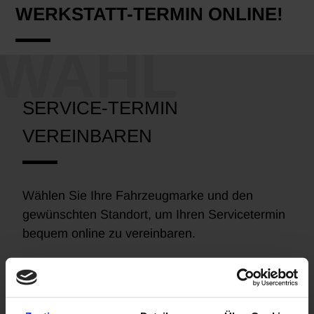
WERKSTATT-TERMIN ONLINE!
SERVICE-TERMIN
VEREINBAREN
Wählen Sie Ihre Fahrzeugmarke und den
gewünschten Standort, um Ihren Servicetermin
bequem online zu vereinbaren.
MARKE