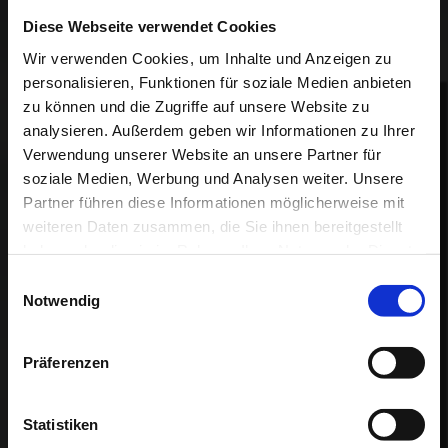
Diese Webseite verwendet Cookies
Wir verwenden Cookies, um Inhalte und Anzeigen zu
personalisieren, Funktionen für soziale Medien anbieten
IHR DIREKTKONTAKT
zu können und die Zugriffe auf unsere Website zu
analysieren. Außerdem geben wir Informationen zu Ihrer
Verwendung unserer Website an unsere Partner für
soziale Medien, Werbung und Analysen weiter. Unsere
Partner führen diese Informationen möglicherweise mit
STANDORTAUSWAHL
weiteren Daten zusammen, die Sie ihnen bereitgestellt
haben oder die sie im Rahmen Ihrer Nutzung der Dienste
Bitte Standort wählen
gesammelt haben.
Einwilligungsauswahl
Notwendig
FAHRZEUG
Präferenzen
Alle Fahrzeuge
Statistiken