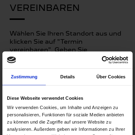
VEREINBAREN
Wählen Sie Ihren Standort aus und
klicken Sie auf "Termin
vereinbaren". Geben Sie
anschließend Ihre Fahrzeugdaten
an. Definieren Sie die gewünschte
Serviceleistung und wählen Sie
Zustimmung
Details
Über Cookies
Ihren Wunschtermin.
Diese Webseite verwendet Cookies
STANDORT
Wir verwenden Cookies, um Inhalte und Anzeigen zu
personalisieren, Funktionen für soziale Medien anbieten
Bitte Standort wählen
zu können und die Zugriffe auf unsere Website zu
analysieren. Außerdem geben wir Informationen zu Ihrer