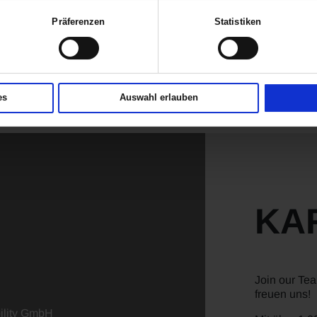
Autohändlern in Deutschland. Bei uns finden Sie eine große Markenviel
Präferenzen
Statistiken
MW, Citroën, DS, Ford, Jeep, KIA, MAXUS, Mazda, MG, MINI, Opel
 weitere Standorte der verschiedenen Marken gibt es in Aachen, Betzdo
rbach, Limburg, Mainz, Marburg, Montabaur, Schwalmstadt, Werdohl,
es
Auswahl erlauben
KA
Join our Te
freuen uns!
lity GmbH