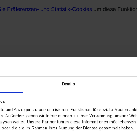
Sie Präferenzen- und Statistik-Cookies
um diese Funktio
Details
uellen Fahrzeugbestandes. Eine Probefahrt kann jederzeit durchgefüh
n können.
ies
m Ihnen die Suche nach Ihrem Wunschauto zu erleichtern.
te und Anzeigen zu personalisieren, Funktionen für soziale Medien anbi
beraten Sie gerne!
en. Außerdem geben wir Informationen zu Ihrer Verwendung unserer Webs
lysen weiter. Unsere Partner führen diese Informationen möglicherwei
ilität! Mit 16 Marken und 31 Standorten in NRW, Hessen und Rhei
en oder die sie im Rahmen Ihrer Nutzung der Dienste gesammelt haben.
ir uns bestens im Motorrad- und Autohandel aus, wir sind sogar