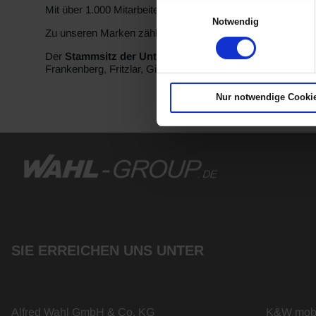
Einwilligungsauswahl
Mit über 1.000 Mitarbeitern gehören wir zu den 20 größten 
Notwendig
Zu unseren Marken zählen Alfa Romeo, BMW Motorrad, B
Der
Stammsitz der Unternehmensgruppe ist in Siegen
,
Frankenberg, Fritzlar, Gießen, Kassel, Koblenz, Köln, Ko
Nur notwendige Cooki
SIE ERREICHEN UNS UNTER
Alfred Wahl GmbH & Co. KG
K&W mobi