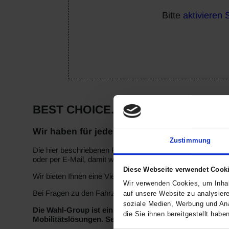
Bitte
aktivieren 
BEST CHOICE. BY WAHL.
Wir haben für jeden das passende Fahrzeug!
Zustimmung
Die hier beschriebenen Fahrzeuge sind ein Teil unseres akt
oder per E-Mail, damit wir die Probefahrt für Sie vorbereite
Diese Webseite verwendet Cook
Wir bieten Ihnen eine Vielzahl von Filtermöglichkeiten, u
Wir verwenden Cookies, um Inhal
Bei Fragen zu den Fahrzeugen rufen Sie uns bitte an – wir 
auf unsere Website zu analysier
soziale Medien, Werbung und Ana
Die Wahl-Group ist ein echter Vorreiter in Sachen Mob
die Sie ihnen bereitgestellt hab
Mobilitätslösungen. Seit mehr als 125 Jahren kennen w