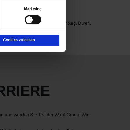
falt, wo jeder fündig wird.
Marketing
, Peugeot, Leapmotor und XPENG.
rf, Brilon, Brühl, Dautphetal, Dillenburg, Düren,
 Wetzlar und Wiesbaden.
Cookies zulassen
RRIERE
am und werden Sie Teil der Wahl-Group! Wir