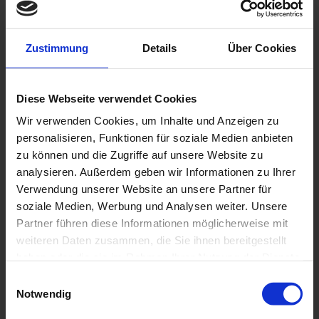
Zustimmung
Details
Über Cookies
Diese Webseite verwendet Cookies
Wir verwenden Cookies, um Inhalte und Anzeigen zu
personalisieren, Funktionen für soziale Medien anbieten
zu können und die Zugriffe auf unsere Website zu
analysieren. Außerdem geben wir Informationen zu Ihrer
Verwendung unserer Website an unsere Partner für
soziale Medien, Werbung und Analysen weiter. Unsere
Partner führen diese Informationen möglicherweise mit
BMW R 1300 RS
weiteren Daten zusammen, die Sie ihnen bereitgestellt
haben oder die sie im Rahmen Ihrer Nutzung der Dienste
Die
BMW R 1300 RS
ist der perfekte Mix aus
gesammelt haben.
Einwilligungsauswahl
Sportlichkeit und Touring-Komfort
. Mit
Notwendig
kraftvollem Boxer-Motor
,
aerodynamischem Design
und modernster