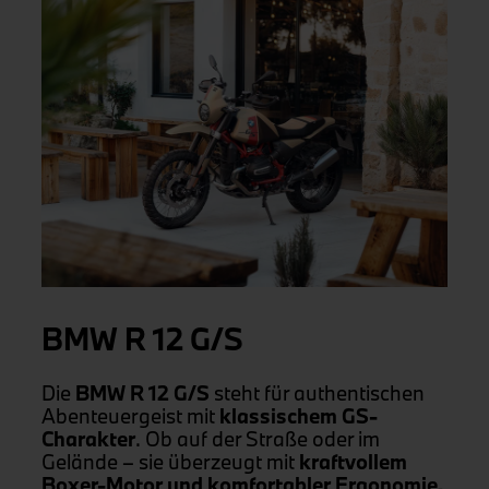
BMW R 12 G/S
Die
BMW R 12 G/S
steht für authentischen
Abenteuergeist mit
klassischem GS-
Charakter
. Ob auf der Straße oder im
Gelände – sie überzeugt mit
kraftvollem
Boxer-Motor
und
komfortabler Ergonomie.