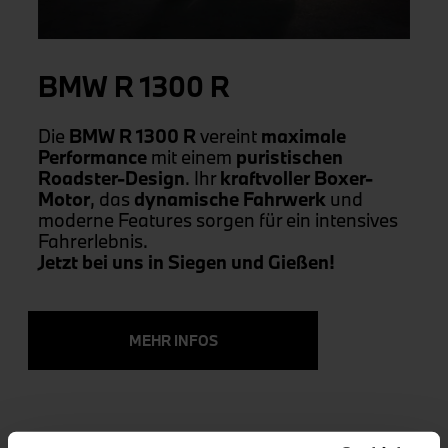
BMW R 1300 R
Die
BMW R 1300 R
vereint
maximale
Performance
mit einem
puristischen
Roadster-Design
. Ihr
kraftvoller Boxer-
Motor
, das
dynamische Fahrwerk
und
moderne Features sorgen für ein intensives
Fahrerlebnis.
Jetzt bei uns in Siegen und Gießen!
MEHR INFOS