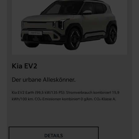
Elektro-SUV
Nordrhein-Westfalen
Kia EV4
Kia Limburg
Elektro-Limousine
Hessen
Kia PV5 Passenger
Kia Service Montabaur
Elektro-Familienvan
Rheinland-Pfalz
Kia EV2
Kia Ceed
Der urbane Alleskönner.
Kompaktklasse
Kia EV2 Earth (99,5 kW/135 PS): Stromverbrauch kombiniert 15,9
kWh/100 km. CO₂-Emissionen kombiniert 0 g/km. CO₂-Klasse A.
Kia XCeed
Crossover
Fahrzeugsuche
DETAILS
Sofort verfügbare Kia Modelle