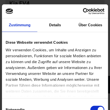
Kia EV4
Performance elektrisiert Design
Zustimmung
Details
Über Cookies
Kia EV6 Elektromotor, 125 kW, RWD Air (Strom/Reduktionsgetriebe);
125 kW (170 PS): Stromverbrauch kombiniert 16,4 kWh/100 km; CO₂-
Emissionen kombiniert 0 g/km; CO₂-Klasse A. Bis zu 428 km
Reichweite.
Diese Webseite verwendet Cookies
Wir verwenden Cookies, um Inhalte und Anzeigen zu
personalisieren, Funktionen für soziale Medien anbieten
DETAILS
zu können und die Zugriffe auf unsere Website zu
analysieren. Außerdem geben wir Informationen zu Ihrer
Verwendung unserer Website an unsere Partner für
soziale Medien, Werbung und Analysen weiter. Unsere
Partner führen diese Informationen möglicherweise mit
weiteren Daten zusammen, die Sie ihnen bereitgestellt
haben oder die sie im Rahmen Ihrer Nutzung der Dienste
gesammelt haben.
Einwilligungsauswahl
Notwendig