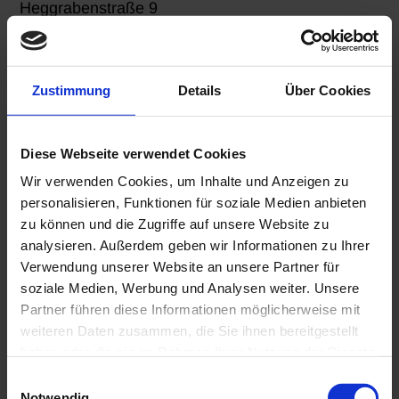
Heggrabenstraße 9
35435 Wettenberg
Telefon: + 49 641-98463886
E-Mail: fredi.fink@ds-ff.net
Zustimmung
Details
Über Cookies
2. Erhebung und Verarbeitung
personenbezogener Daten
Diese Webseite verwendet Cookies
Wir verwenden Cookies, um Inhalte und Anzeigen zu
Wann erheben und verarbeiten wir
personalisieren, Funktionen für soziale Medien anbieten
personenbezogene Daten?
zu können und die Zugriffe auf unsere Website zu
analysieren. Außerdem geben wir Informationen zu Ihrer
Wir erheben und verarbeiten Ihre
Verwendung unserer Website an unsere Partner für
personenbezogenen Daten unter anderem in den
soziale Medien, Werbung und Analysen weiter. Unsere
folgenden Fällen:
Partner führen diese Informationen möglicherweise mit
weiteren Daten zusammen, die Sie ihnen bereitgestellt
Wenn Sie uns auf direktem Wege
haben oder die sie im Rahmen Ihrer Nutzung der Dienste
kontaktieren, z. B. über diese Website oder
gesammelt haben.
Einwilligungsauswahl
im Autohaus.
Notwendig