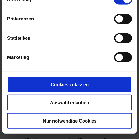
Wenn Sie bei uns direkt Produkte kaufen (z.
B. Fahrzeuge oder Teile und Zubehör).
Präferenzen
Wenn Sie bei uns direkt Dienstleistungen
kaufen (z. B. bei Wartung bzw. Reparatur
Statistiken
Ihres Fahrzeugs).
Wenn Sie Informationen zu unseren
Produkten und Dienstleistungen anfordern (z.
Marketing
B. Übermittlung von Broschüren oder
Preislisten).
Wenn Sie uns auf unsere
Cookies zulassen
Direktmarketingaktivitäten antworten, z. B.
wenn Sie eine Antwort- oder
Auswahl erlauben
Gewinnspielkarte ausfüllen oder wenn Sie
Ihre Daten online auf dieser Website
Nur notwendige Cookies
abgeben.
Wenn uns der Hersteller Daten über Sie