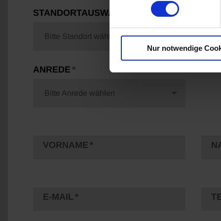
STANDORTAUSWAHL
FAH
Bitte Standort wählen
Al
Nur notwendige Cook
ANREDE
Bitte Anrede wählen
VORNAME
N
E-MAIL
T