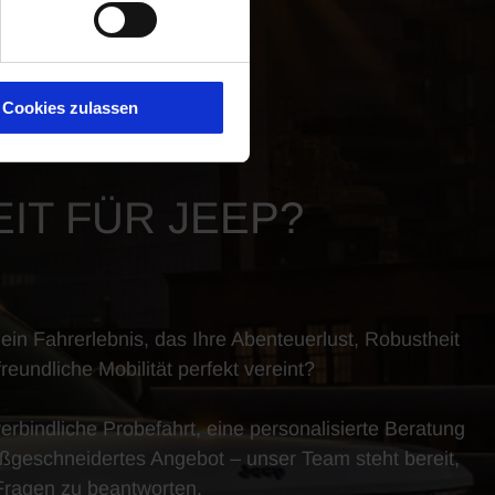
Cookies zulassen
IT FÜR JEEP?
ein Fahrerlebnis, das Ihre Abenteuerlust, Robustheit
eundliche Mobilität perfekt vereint?
erbindliche Probefahrt, eine personalisierte Beratung
ßgeschneidertes Angebot – unser Team steht bereit,
 Fragen zu beantworten.