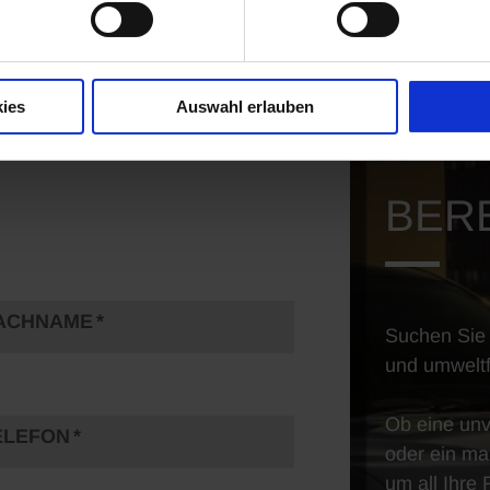
RZEUG
le Fahrzeuge
ies
Auswahl erlauben
BERE
ACHNAME
Suchen Sie 
und umweltfr
Ob eine unv
ELEFON
oder ein ma
um all Ihre