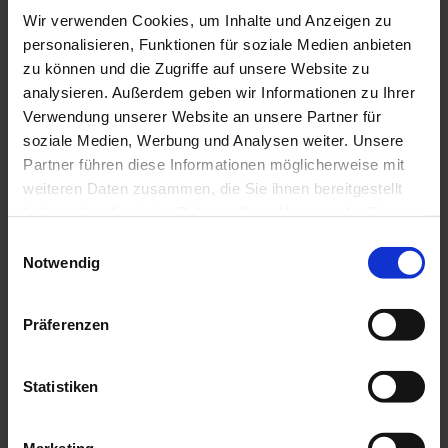
Wir verwenden Cookies, um Inhalte und Anzeigen zu
personalisieren, Funktionen für soziale Medien anbieten
Wir lernen Ihr Fahrzeug gern kennen
zu können und die Zugriffe auf unsere Website zu
analysieren. Außerdem geben wir Informationen zu Ihrer
Über die Fahrgestellnummer und den
Verwendung unserer Website an unsere Partner für
Fahrzeugspeicher sehen wir, welche Wartungen
soziale Medien, Werbung und Analysen weiter. Unsere
der Hersteller für Ihr Modell vorschreibt und
Partner führen diese Informationen möglicherweise mit
was als Nächstes ansteht. Was vorher gemacht
weiteren Daten zusammen, die Sie ihnen bereitgestellt
wurde, klären wir gemeinsam beim ersten
haben oder die sie im Rahmen Ihrer Nutzung der Dienste
Termin.
gesammelt haben.
Einwilligungsauswahl
Notwendig
Präferenzen
8 Standorte
Servicepartner
Citroën Service in der
Arbeit nach
Region
Herstellervorgabe
Statistiken
Zwei Teilewelten
Serviceheft