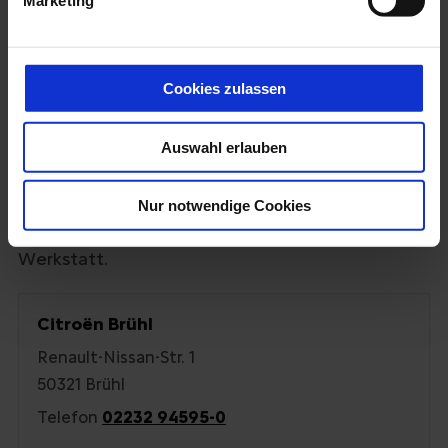
Marketing
Original Teile by Mopar
®
jede Arbeit
oder EUROREPAR
dokumentiert
Cookies zulassen
Citroën Service an acht
Auswahl erlauben
Standorten
Wählen Sie den Standort, der Ihnen am nächsten
Nur notwendige Cookies
liegt. Sie buchen direkt im Terminkalender der
Werkstatt.
Citroën Brühl
Renault-Nissan-Str. 1
50321 Brühl
Telefon
02232 94595-0