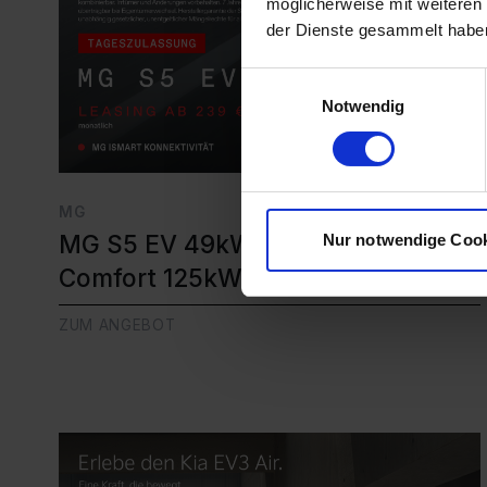
möglicherweise mit weiteren
der Dienste gesammelt habe
Einwilligungsauswahl
Notwendig
MG
MG S5 EV 49kWh
Nur notwendige Coo
Comfort 125kW (170PS)
ZUM ANGEBOT