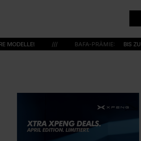
LLE!
///
BAFA-PRÄMIE:
BIS ZU 6.000 