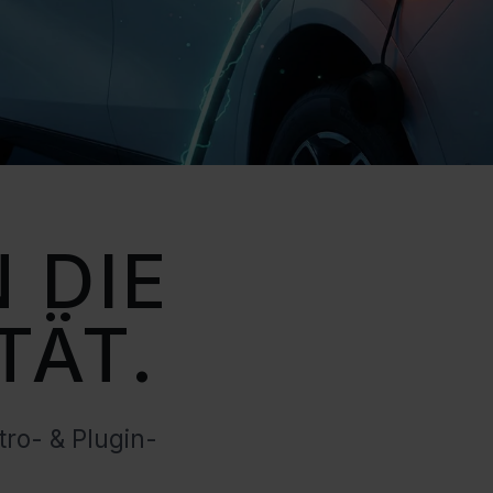
N DIE
TÄT.
ro- & Plugin-