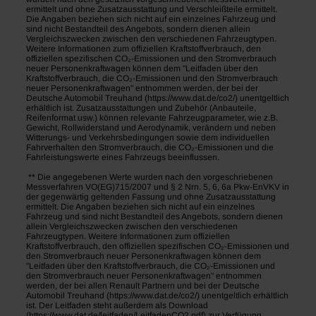
ermittelt und ohne Zusatzausstattung und Verschleißteile ermittelt.
Die Angaben beziehen sich nicht auf ein einzelnes Fahrzeug und
sind nicht Bestandteil des Angebots, sondern dienen allein
Vergleichszwecken zwischen den verschiedenen Fahrzeugtypen.
Weitere Informationen zum offiziellen Kraftstoffverbrauch, den
offiziellen spezifischen CO₂-Emissionen und den Stromverbrauch
neuer Personenkraftwagen können dem "Leitfaden über den
Kraftstoffverbrauch, die CO₂-Emissionen und den Stromverbrauch
neuer Personenkraftwagen" entnommen werden, der bei der
Deutsche Automobil Treuhand (https://www.dat.de/co2/) unentgeltlich
erhältlich ist. Zusatzausstattungen und Zubehör (Anbauteile,
Reifenformat usw.) können relevante Fahrzeugparameter, wie z.B.
Gewicht, Rollwiderstand und Aerodynamik, verändern und neben
Witterungs- und Verkehrsbedingungen sowie dem individuellen
Fahrverhalten den Stromverbrauch, die CO₂-Emissionen und die
Fahrleistungswerte eines Fahrzeugs beeinflussen.
** Die angegebenen Werte wurden nach den vorgeschriebenen
Messverfahren VO(EG)715/2007 und § 2 Nrn. 5, 6, 6a Pkw-EnVKV in
der gegenwärtig geltenden Fassung und ohne Zusatzausstattung
ermittelt. Die Angaben beziehen sich nicht auf ein einzelnes
Fahrzeug und sind nicht Bestandteil des Angebots, sondern dienen
allein Vergleichszwecken zwischen den verschiedenen
Fahrzeugtypen. Weitere Informationen zum offiziellen
Kraftstoffverbrauch, den offiziellen spezifischen CO₂-Emissionen und
den Stromverbrauch neuer Personenkraftwagen können dem
"Leitfaden über den Kraftstoffverbrauch, die CO₂-Emissionen und
den Stromverbrauch neuer Personenkraftwagen" entnommen
werden, der bei allen Renault Partnern und bei der Deutsche
Automobil Treuhand (https://www.dat.de/co2/) unentgeltlich erhältlich
ist. Der Leitfaden steht außerdem als Download
(https://www.dat.de/leitfaden/LeitfadenCO2.pdf) zur Verfügung.