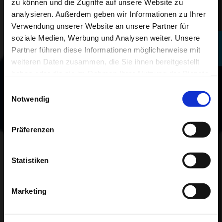
NACHNAME
zu können und die Zugriffe auf unsere Website zu
analysieren. Außerdem geben wir Informationen zu Ihrer
Verwendung unserer Website an unsere Partner für
soziale Medien, Werbung und Analysen weiter. Unsere
Partner führen diese Informationen möglicherweise mit
E-MAIL
weiteren Daten zusammen, die Sie ihnen bereitgestellt
haben oder die sie im Rahmen Ihrer Nutzung der Dienste
gesammelt haben.
Einwilligungsauswahl
Notwendig
TELEFON
Präferenzen
ART DER ANFRAGE
Statistiken
Bitte Art der Anfrage wählen
Marketing
NACHRICHT