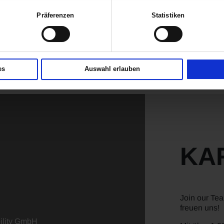
Autohändlern in Deutschland. Bei uns finden Sie eine große Markenviel
Präferenzen
Statistiken
MW, Citroën, DS, Ford, Jeep, KIA, MAXUS, Mazda, MG, MINI, Opel
 weitere Standorte der verschiedenen Marken gibt es in Aachen, Betzdo
rbach, Limburg, Mainz, Marburg, Montabaur, Schwalmstadt, Werdohl,
es
Auswahl erlauben
KA
Join our Te
freuen uns!
lity GmbH