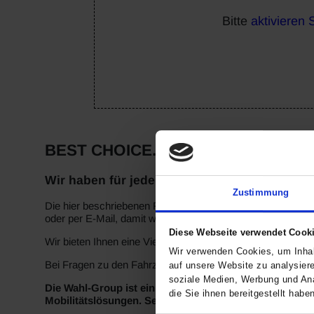
Bitte
aktivieren 
BEST CHOICE. BY WAHL.
Wir haben für jeden das passende Fahrzeug!
Zustimmung
Die hier beschriebenen Fahrzeuge sind ein Teil unseres akt
oder per E-Mail, damit wir die Probefahrt für Sie vorbereite
Diese Webseite verwendet Cook
Wir bieten Ihnen eine Vielzahl von Filtermöglichkeiten, u
Wir verwenden Cookies, um Inhal
Bei Fragen zu den Fahrzeugen rufen Sie uns bitte an – wir 
auf unsere Website zu analysier
soziale Medien, Werbung und Ana
Die Wahl-Group ist ein echter Vorreiter in Sachen Mob
die Sie ihnen bereitgestellt hab
Mobilitätslösungen. Seit mehr als 125 Jahren kennen w