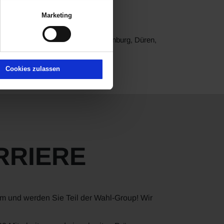
falt, wo jeder fündig wird.
Marketing
, Peugeot, Leapmotor und XPENG.
rf, Brilon, Brühl, Dautphetal, Dillenburg, Düren,
 Wetzlar und Wiesbaden.
Cookies zulassen
RRIERE
am und werden Sie Teil der Wahl-Group! Wir