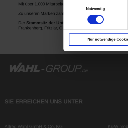
Einwilligungsauswahl
Mit über 1.000 Mitarbeitern gehören wir zu den 20 größten 
Notwendig
Zu unseren Marken zählen Alfa Romeo, BMW Motorrad, B
Der
Stammsitz der Unternehmensgruppe ist in Siegen
,
Frankenberg, Fritzlar, Gießen, Kassel, Koblenz, Köln, Ko
Nur notwendige Cooki
SIE ERREICHEN UNS UNTER
Alfred Wahl GmbH & Co. KG
K&W mobi