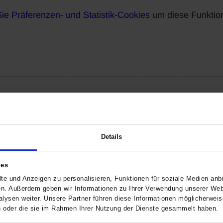
Sie Präferenzen- und Statistik-Cookies
um diese Funktio
Details
uellen Fahrzeugbestandes. Eine Probefahrt kann jederzeit durchgefüh
n können.
ies
m Ihnen die Suche nach Ihrem Wunschauto zu erleichtern.
te und Anzeigen zu personalisieren, Funktionen für soziale Medien anbi
beraten Sie gerne!
en. Außerdem geben wir Informationen zu Ihrer Verwendung unserer Webs
lysen weiter. Unsere Partner führen diese Informationen möglicherwei
ilität! Mit 16 Marken und 31 Standorten in NRW, Hessen und Rhei
en oder die sie im Rahmen Ihrer Nutzung der Dienste gesammelt haben.
ir uns bestens im Motorrad- und Autohandel aus, wir sind sogar