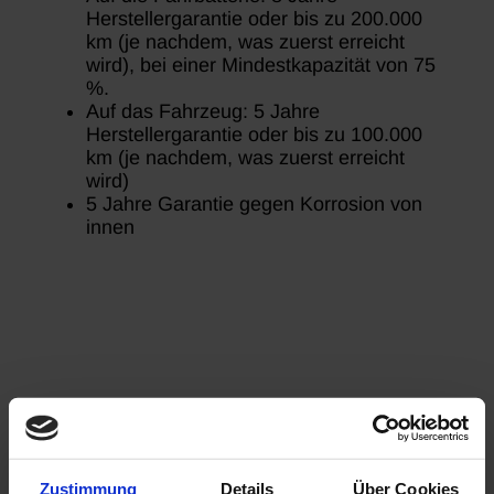
Herstellergarantie oder bis zu 200.000
km (je nachdem, was zuerst erreicht
wird), bei einer Mindestkapazität von 75
%.
Auf das Fahrzeug: 5 Jahre
Herstellergarantie oder bis zu 100.000
km (je nachdem, was zuerst erreicht
wird)
5 Jahre Garantie gegen Korrosion von
innen
Zustimmung
Details
Über Cookies