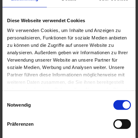
Diese Webseite verwendet Cookies
Euniq 6
Wir verwenden Cookies, um Inhalte und Anzeigen zu
personalisieren, Funktionen für soziale Medien anbieten
Auf die Fahrbatterie: 8 Jahre
zu können und die Zugriffe auf unsere Website zu
Herstellergarantie oder bis zu 200.000
analysieren. Außerdem geben wir Informationen zu Ihrer
km (je nachdem, was zuerst erreicht
wird), bei einer Mindestkapazität von 70
Verwendung unserer Website an unsere Partner für
%.
soziale Medien, Werbung und Analysen weiter. Unsere
Auf das Fahrzeug: 5 Jahre
Partner führen diese Informationen möglicherweise mit
Herstellergarantie oder bis zu 100.000
weiteren Daten zusammen, die Sie ihnen bereitgestellt
km (je nachdem, was zuerst erreicht
haben oder die sie im Rahmen Ihrer Nutzung der Dienste
wird)
gesammelt haben.
7 Jahre Garantie gegen Korrosion von
Einwilligungsauswahl
innen
Notwendig
Präferenzen