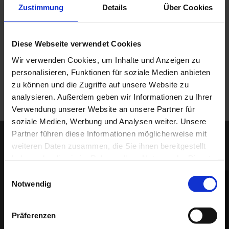
Baujahr Ihres Modells.
Zwischenverkauf, Schreibfehler, Irrtümer und
Zustimmung
Details
Über Cookies
Änderungen vorbehalten.
Diese Webseite verwendet Cookies
Wir verwenden Cookies, um Inhalte und Anzeigen zu
personalisieren, Funktionen für soziale Medien anbieten
zu können und die Zugriffe auf unsere Website zu
analysieren. Außerdem geben wir Informationen zu Ihrer
Verwendung unserer Website an unsere Partner für
soziale Medien, Werbung und Analysen weiter. Unsere
Partner führen diese Informationen möglicherweise mit
weiteren Daten zusammen, die Sie ihnen bereitgestellt
haben oder die sie im Rahmen Ihrer Nutzung der Dienste
gesammelt haben.
Einwilligungsauswahl
IHR DIREKTKONTAKT
Notwendig
Präferenzen