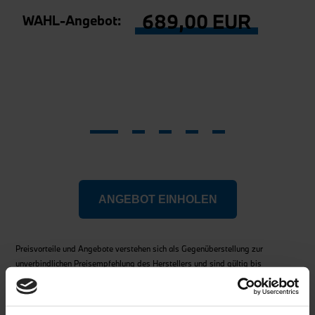
689,00 EUR
WAHL-Angebot:
ANGEBOT EINHOLEN
Preisvorteile und Angebote verstehen sich als Gegenüberstellung zur
unverbindlichen Preisempfehlung des Herstellers und sind gültig bis
30.09.2025. Angebote sind inkl. MwSt. Preisvorteile sind einzulösen bei der
BMW Wahl-Group
und nicht mit anderen Aktionen kombinierbar. Die
Verbaubarkeit von Zubehör ist abhängig von Motorisierung, Ausstattung und