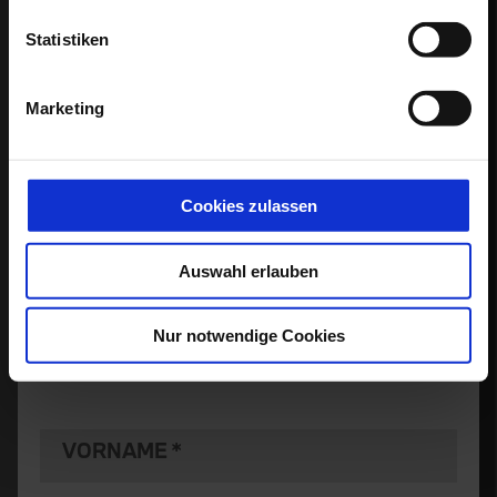
STANDORTAUSWAHL
Statistiken
Bitte Standort wählen
Marketing
FAHRZEUG
Alle Fahrzeuge
Cookies zulassen
Auswahl erlauben
ANREDE
Bitte Anrede wählen
Nur notwendige Cookies
VORNAME