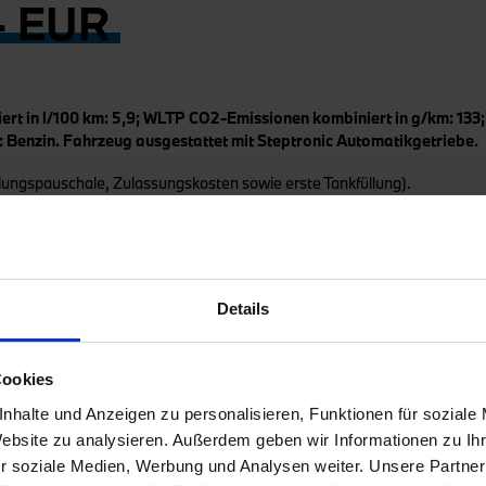
- EUR
ert in l/100 km: 5,9; WLTP CO2-Emissionen kombiniert in g/km: 133;
: Benzin. Fahrzeug ausgestattet mit Steptronic Automatikgetriebe.
lungspauschale, Zulassungskosten sowie erste Tankfüllung).
ilienthalallee 26, 80939 München. Angebot gültig bis 30.09.2026. Stan
rbraucher. Es richtet sich ausschließlich an selbstständige und gewer
ung abzuschließen. Druckfehler, Irrtümer und Änderungen vorbehalten.
Details
MW Bank GmbH, Lilienthalallee 26, 80939 München.
h dem vorgeschriebenen Messverfahren ermittelt und entsprechen der VO (EU) 715/2007
Cookies
llen, sowie ggf. für die Zwecke von fahrzeugspezifischen Förderungen werden WLTP-We
n Messverfahren WLTP und NEFZ finden Sie unter
www.bmw.de/wltp
.
nhalte und Anzeigen zu personalisieren, Funktionen für soziale
Website zu analysieren. Außerdem geben wir Informationen zu I
r soziale Medien, Werbung und Analysen weiter. Unsere Partner