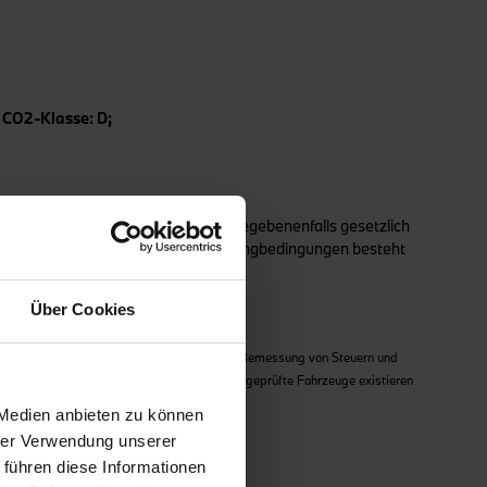
 CO2-Klasse: D;
d 07/2026. Alle Preise zzgl. der gegebenenfalls gesetzlich
bliche Businesskunden. Nach den Leasingbedingungen besteht
Über Cookies
 in der jeweils geltenden Fassung. Für die Bemessung von Steuern und
rte verwendet. Für seit 01.01.2021 neu typgeprüfte Fahrzeuge existieren
 Medien anbieten zu können
hrer Verwendung unserer
 führen diese Informationen