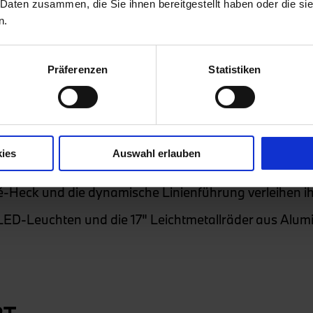
 Daten zusammen, die Sie ihnen bereitgestellt haben oder die s
n.
Beratungstermin
Präferenzen
Statistiken
RTLICH.
lig
neu konzipierten Exterieur
alle Blicke auf sich.
ies
Auswahl erlauben
eit, markant und extrovertiert. Die
neu gestaltete Fro
pé-Heck und die dynamische Linienführung verleihen i
ED-Leuchten und die 17" Leichtmetallräder aus Alumin