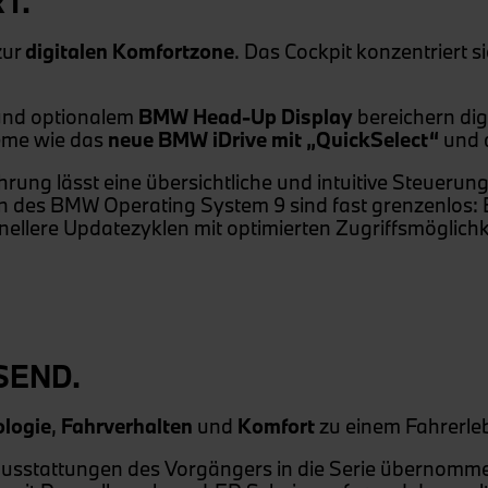
T.
zur
digitalen Komfortzone
. Das Cockpit konzentriert s
nd optionalem
BMW Head-Up Display
bereichern dig
teme wie das
neue BMW iDrive mit „QuickSelect“
und 
rung lässt eine übersichtliche und intuitive Steueru
n des BMW Operating System 9 sind fast grenzenlos: Es
nellere Updatezyklen mit optimierten Zugriffsmöglichk
SEND.
logie
,
Fahrverhalten
und
Komfort
zu einem Fahrerleb
sstattungen des Vorgängers in die Serie übernommen