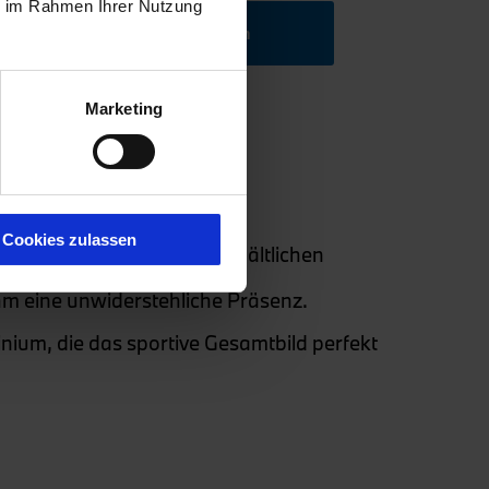
ie im Rahmen Ihrer Nutzung
Angebot einholen
Marketing
Cookies zulassen
ntpartie
mit der optional erhältlichen
hm eine unwiderstehliche Präsenz.
ium, die das sportive Gesamtbild perfekt