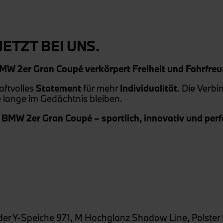
JETZT BEI UNS.
 2er Gran Coupé verkörpert Freiheit und Fahrfreud
raftvolles
Statement
für mehr
Individualität
. Die Verb
e lange im Gedächtnis bleiben.
m BMW 2er Gran Coupé – sportlich, innovativ und perfe
der Y-Speiche 971, M Hochglanz Shadow Line, Polster St