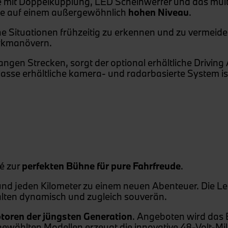
be mit Doppelkupplung, LED Scheinwerfer und das mul
sse auf einem außergewöhnlich
hohen Niveau
.
iche Situationen frühzeitig zu erkennen und zu vermei
arkmanövern.
angen Strecken, sorgt der optional erhältliche Driving
asse erhältliche kamera- und radarbasierte System ist
.
é zur
perfekten Bühne für pure Fahrfreude
.
nd jeden Kilometer zu einem neuen Abenteuer. Die Len
lten dynamisch und zugleich souverän.
otoren der jüngsten Generation
. Angeboten wird das 
gewählten Modellen erzeugt die innovative 48-Volt-Mi