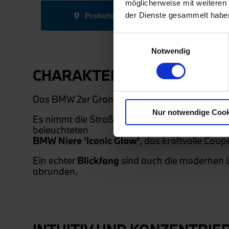
möglicherweise mit weiteren
Probefahrt anfragen
der Dienste gesammelt habe
Einwilligungsauswahl
Notwendig
CHARAKTERSTARK UND SPO
Das BMW 2er Gran Coupé zieht mit seinem völ
Nur notwendige Cook
Es nimmt die Straße geradezu für sich ein – br
beleuchteten
BMW Niere 'Iconic Glow'
, das kraftvolle Cou
Ein echter
Blickfang
sind auch die modernen L
abrunden.