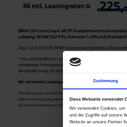
225,
36 mtl. Leasingraten á:
BMW
216 Gran Coupé
: WLTP Kraftstoffverbrauch kombini
Leistung: 90 kW (122 PS); Hubraum: 1.499 cm3; Kraftstoff
Zzgl. 1.029,00 EUR BMW Starterpaket (beinhaltet Bereitstel
* Ein unverbindliches Leasingbeispiel der BMW Bank GmbH, L
anfallenden Umsatzsteuer. Dieses Angebot gilt nicht für Ve
die Verpflichtung, für das Fahrzeug eine Vollkaskoversicher
Zustimmung
Wir vermitteln Leasingverträge ausschließlich an die B
Offizielle Angaben zu Kraftstoffverbrauch und CO2-Emissionen wurden nac
Diese Webseite verwendet 
anderen fahrzeugbezogenen Abgaben, die (auch) auf den CO2-Ausstoß abste
die offiziellen Angaben nur noch nach WLTP. Weitere Informationen zu de
Wir verwenden Cookies, um I
und die Zugriffe auf unsere 
Website an unsere Partner fü