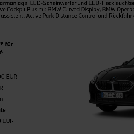
Alarmanlage, LED-Scheinwerfer und LED-Heckleuchten,
ve Cockpit Plus mit BMW Curved Display, BMW Operat
hrassistent, Active Park Distance Control und Rückfa
* für
é
00 EUR
UR
m
te
0 EUR