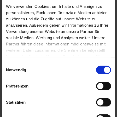
neu interpretierte
BMW Doppelniere
, flankiert
von schmalen
LED-Scheinwerfern
und einer
Wir verwenden Cookies, um Inhalte und Anzeigen zu
kraftvoll modellierten Motorhaube.
Vertikale
personalisieren, Funktionen für soziale Medien anbieten
Lufteinlässe
und klar gezeichnete Flächen
zu können und die Zugriffe auf unsere Website zu
sorgen für eine fokussierte und technisch
analysieren. Außerdem geben wir Informationen zu Ihrer
anspruchsvolle Optik.
Verwendung unserer Website an unsere Partner für
In der Seitenansicht betonen die gestreckte
soziale Medien, Werbung und Analysen weiter. Unsere
Linienführung, die
lange Motorhaube
und der
Partner führen diese Informationen möglicherweise mit
kurze vordere Überhang
die dynamischen
weiteren Daten zusammen, die Sie ihnen bereitgestellt
Proportionen des BMW 5er. Beim
Touring
haben oder die sie im Rahmen Ihrer Nutzung der Dienste
ergänzt die funktional gestreckte Dachlinie den
gesammelt haben.
Einwilligungsauswahl
athletischen Look mit maximaler
Notwendig
Alltagstauglichkeit.
Rahmenlose Türen
kommen
beim Verbrenner nicht zum Einsatz –
stattdessen sorgen klare Türkonturen und
Präferenzen
verdeckte Türgriffe
für moderne Reduktion.
Am Heck setzen
dreidimensionale LED-
Statistiken
Leuchten
, ein dezenter Spoiler
(modellabhängig) und breite, horizontale Linien
kraftvolle Akzente.
Leichtmetallräder
bis 21 Zoll