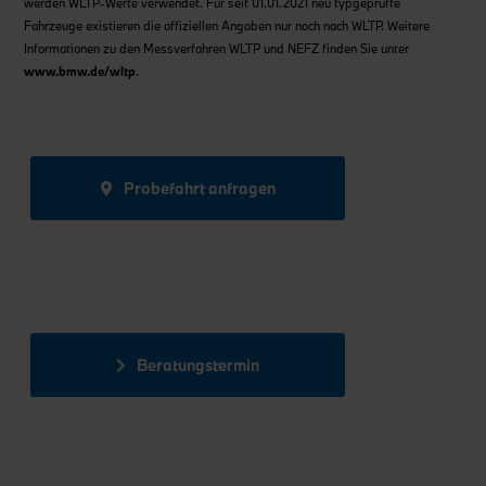
werden WLTP-Werte verwendet. Für seit 01.01.2021 neu typgeprüfte
Fahrzeuge existieren die offiziellen Angaben nur noch nach WLTP. Weitere
Informationen zu den Messverfahren WLTP und NEFZ finden Sie unter
www.bmw.de/wltp
.
Probefahrt anfragen
Beratungstermin