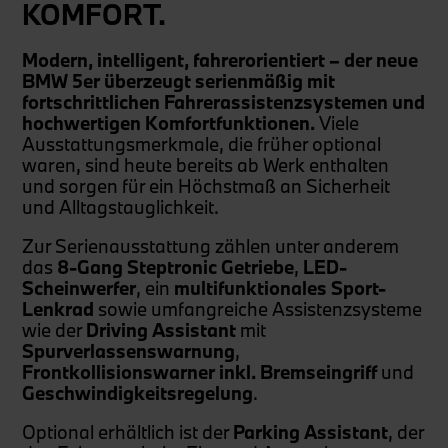
KOMFORT.
Modern, intelligent, fahrerorientiert – der neue
BMW 5er überzeugt serienmäßig mit
fortschrittlichen Fahrerassistenzsystemen und
hochwertigen Komfortfunktionen.
Viele
Ausstattungsmerkmale, die früher optional
waren, sind heute bereits ab Werk enthalten
und sorgen für ein Höchstmaß an Sicherheit
und Alltagstauglichkeit.
Zur Serienausstattung zählen unter anderem
das
8-Gang Steptronic Getriebe
,
LED-
Scheinwerfer
, ein
multifunktionales Sport-
Lenkrad
sowie umfangreiche Assistenzsysteme
wie der
Driving Assistant
mit
Spurverlassenswarnung
,
Frontkollisionswarner inkl. Bremseingriff
und
Geschwindigkeitsregelung
.
Optional erhältlich ist der
Parking Assistant
, der