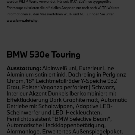
werden WLTP-Werte verwendet. Für seit 01.01.2021 neu typgeprüfte
Fahrzeuge existieren die offiziellen Angaben nur noch nach WLTP. Weitere
Informationen zu den Messverfahren WLTP und NEFZ finden Sie unter
www.bmw.de/wltp
.
BMW 530e Touring
Ausstattung
:
Alpinweiß uni, Exterieur Line
Aluminium satiniert inkl. Dachreling in Perlglanz
Chrom, 18" Leichtmetallräder Y-Speiche 932
Grau, Polster Veganza perforiert | Schwarz,
Interieur Akzent Dunkelsilber kombiniert mit
Effektlackierung Dark Graphite matt, Automatic
Getriebe mit Schaltwippen, Adaptive LED-
Scheinwerfer und LED-Heckleuchten,
Fernlichtassistent "BMW Selective Beam",
Automatische Heckklappenbetätigung,
Alarmanlage, Erweitertes Außenspiegelpaket,