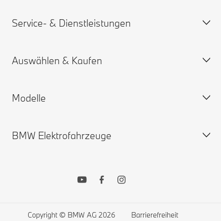
Häufige Fragen (FAQ)
Service- & Dienstleistungen
BMW Partner finden
BMW Karriere
Unfall- und Pannenhilfe
BMW.com
Auswählen & Kaufen
Angebot anfordern
BMW Group
Termin vereinbaren
My BMW App
Modelle
ConnectedDrive Services
Konfigurator
Gewährleistung und Garantien
Neuwagensuche
BMW Elektrofahrzeuge
BMW Drivers Guide App
Gebrauchtwagensuche
BMW X Modelle
Remote Software Upgrades
BMW Online Stores
BMW 7er
BMW Recycling: Rücknahme von Altfahrzeugen
Original BMW Zubehör
BMW 5er
BMW Elektroautos
Mein BMW Financial Services
BMW 4er
Öffentliches Laden
Finanzierung und Leasing
BMW 3er
Zuhause Laden
Copyright © BMW AG 2026
Barrierefreiheit