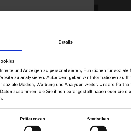
T
Details
RZEUG
Cookies
le Fahrzeuge
nhalte und Anzeigen zu personalisieren, Funktionen für soziale
Website zu analysieren. Außerdem geben wir Informationen zu I
WIR 
r soziale Medien, Werbung und Analysen weiter. Unsere Partner
 Daten zusammen, die Sie ihnen bereitgestellt haben oder die s
n.
Präferenzen
Statistiken
Sie wünsch
auf Ihren K