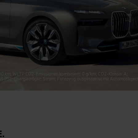
00 km; WLTP CO2-Emissionen kombiniert: 0 g/km; CO2-Klasse: A;
55 PS); Energieträger: Strom; Fahrzeug ausgestattet mit Automatikget
.