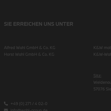
SIE ERREICHEN UNS UNTER
Alfred Wahl GmbH & Co. KG
K&W mob
Horst Wahl GmbH & Co. KG
K&W-Wah
Sitz:
Weidenau
57076 Si
+49 (0) 271 / 4 02-0
info@wahl-group.de