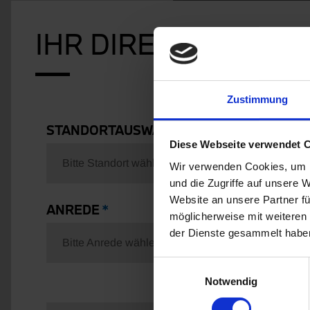
IHR DIREKTKONTAK
Zustimmung
STANDORTAUSWAHL
FAH
Diese Webseite verwendet 
Bitte Standort wählen
Al
Wir verwenden Cookies, um I
und die Zugriffe auf unsere 
Website an unsere Partner fü
ANREDE
möglicherweise mit weiteren
der Dienste gesammelt habe
Bitte Anrede wählen
Einwilligungsauswahl
Notwendig