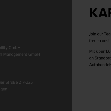
KA
Join our Te
freuen uns!
ility GmbH
Mit über 1.
l Management GmbH
an Standort
Autohandels
er Straße 217-225
egen