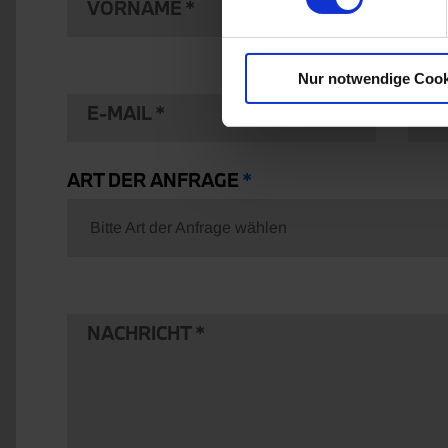
VORNAME
N
Nur notwendige Cook
E-MAIL
T
ART DER ANFRAGE
Bitte Art der Anfrage wählen
NACHRICHT