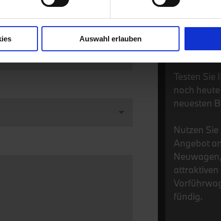
ACHNAME
Showroom v
Betzdorf, B
Frankenber
ies
Auswahl erlauben
Schwalmsta
ELEFON
Testen Sie
noch heute 
neuesten B
Nutzen Sie 
Angebot an
Neuwagen, 
attraktive
Vorführwag
fündig.