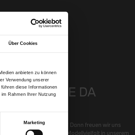
Über Cookies
 Medien anbieten zu können
hrer Verwendung unserer
SIND FÜR SIE DA
 führen diese Informationen
ie im Rahmen Ihrer Nutzung
Marketing
en einen Beratungstermin? Dann freuen wir uns
ontakt. Erleben Sie unsere Modellvielfalt in unserem