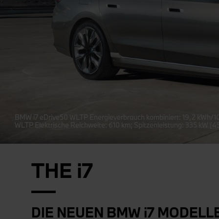
BMW i7 eDrive50 WLTP Energieverbrauch kombiniert: 19,2 kWh/1
WLTP Elektrische Reichweite: 610 km; Spitzenleistung: 335 kW (4
THE i7
DIE NEUEN BMW i7 MODELLE