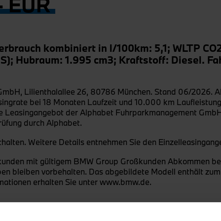
- EUR
rbrauch kombiniert in l/100km: 5,1; WLTP C
S); Hubraum: 1.995 cm3; Kraftstoff: Diesel.
Fa
H, Lilienthalallee 26, 80786 München. Stand 06/2026. Alle
ingrate bei 18 Monaten Laufzeit und 10.000 km Laufleistung
bende Leasingangebot der Alphabet Fuhrparkmanagement GmbH 
prüfung durch Alphabet.
thalten. Weitere Details entnehmen Sie den Einzelleasingang
roßkunden mit gültigem BMW Group Großkunden Abkommen be
en bleiben vorbehalten. Das abgebildete Modell enthält zum 
rmationen erhalten Sie unter www.bmw.de.