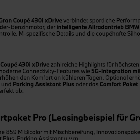
ran Coupé 430i xDrive
verbindet sportliche Perform
nder-Benzinmotor, der
intelligente Allradantrieb BMW
olle. M-spezifische Details und die coupéhafte Silho
Coupé 430i xDrive
zahlreiche Highlights für höchste
 moderne Connectivity-Features wie
5G-Integration mi
rhöhen den Komfort an kühleren Tagen. Optional erhä
und
Parking Assistant Plus
oder das
Comfort Paket
rfekt ab.
paket Pro (Leasingbeispiel für G
e 859 M Bicolor mit Mischbereifung, Innovationspak
 Plus, Parking Assistant u.v.m.