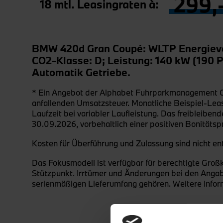
299,
18 mtl. Leasingraten à:
BMW 420d Gran Coupé: WLTP Energieve
CO2-Klasse: D; Leistung: 140 kW (190 P
Automatik Getriebe.
* Ein Angebot der Alphabet Fuhrparkmanagement Gmb
anfallenden Umsatzsteuer. Monatliche Beispiel-Leas
Laufzeit bei variabler Laufleistung. Das freiblei
30.09.2026, vorbehaltlich einer positiven Bonitäts
Kosten für Überführung und Zulassung sind nicht en
Das Fokusmodell ist verfügbar für berechtigte G
Stützpunkt. Irrtümer und Änderungen bei den Angab
serienmäßigen Lieferumfang gehören. Weitere Info