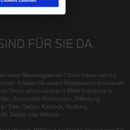
Cookies zulassen
SIND FÜR SIE DA
en einen Beratungstermin? Dann freuen wir uns
ontakt. Erleben Sie unsere Modellvielfalt in unserem
or Ort an einem unserer 11 BMW Standorte: in
rilon, Dautphetal-Holzhausen, Dillenburg,
g / Eder, Gießen, Korbach, Marburg,
dt, Siegen oder Wetzlar.