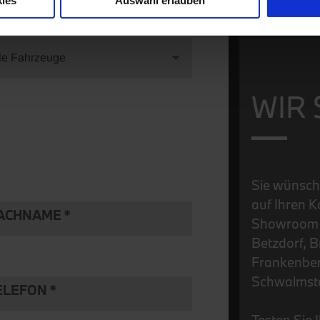
ies
Auswahl erlauben
RZEUG
le Fahrzeuge
WIR 
Sie wünsch
auf Ihren K
ACHNAME
Showroom v
Betzdorf, B
Frankenber
Schwalmsta
ELEFON