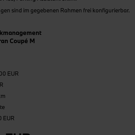
ngen sind im gegebenen Rahmen frei konfigurierbar.
arkmanagement
ran Coupé M
,00 EUR
UR
km
te
00 EUR