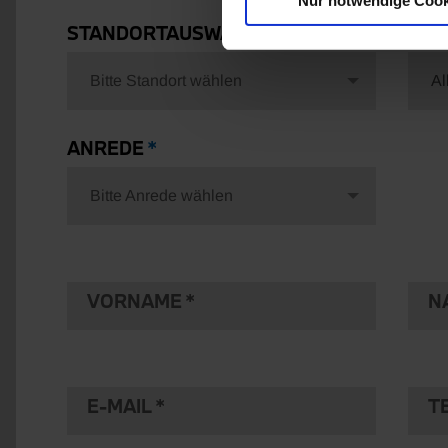
Nur notwendige Cook
STANDORTAUSWAHL
FAH
Bitte Standort wählen
Al
ANREDE
Bitte Anrede wählen
VORNAME
N
E-MAIL
T