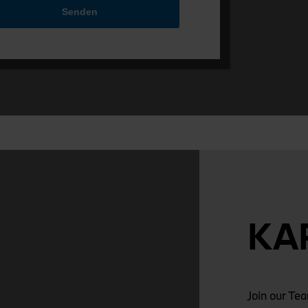
Senden
KA
Join our Te