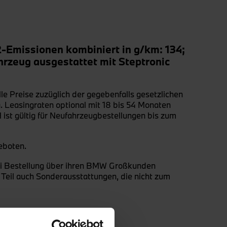
O2-Emissionen
kombiniert in g/km: 134;
hrzeug ausgestattet mit Steptronic
 Preise zuzüglich der gegebenfalls gesetzlichen
. Leasingraten optional mit 18 bis 54 Monaten
ist gültig für Neufahrzeugbestellungen bis zum
eboten.
i Bestellung über ihren BMW Großkunden
Teil auch Sonderausstattungen, die nicht zum