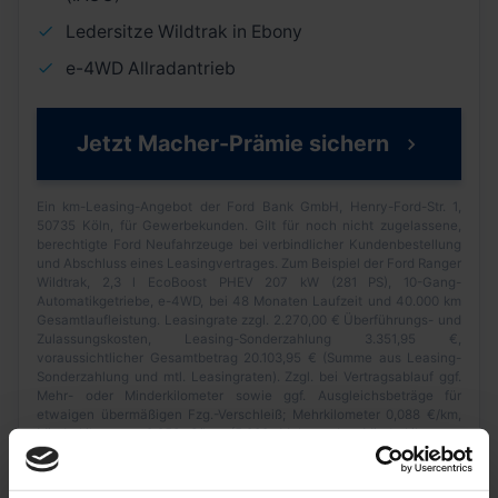
Ledersitze Wildtrak in Ebony
e-4WD Allradantrieb
Jetzt Macher-Prämie sichern
Ein km-Leasing-Angebot der Ford Bank GmbH, Henry-Ford-Str. 1,
50735 Köln, für Gewerbekunden. Gilt für noch nicht zugelassene,
berechtigte Ford Neufahrzeuge bei verbindlicher Kundenbestellung
und Abschluss eines Leasingvertrages. Zum Beispiel der Ford Ranger
Wildtrak, 2,3 l EcoBoost PHEV 207 kW (281 PS), 10-Gang-
Automatikgetriebe, e-4WD, bei 48 Monaten Laufzeit und 40.000 km
Gesamtlaufleistung. Leasingrate zzgl. 2.270,00 € Überführungs- und
Zulassungskosten, Leasing-Sonderzahlung 3.351,95 €,
voraussichtlicher Gesamtbetrag 20.103,95 € (Summe aus Leasing-
Sonderzahlung und mtl. Leasingraten). Zzgl. bei Vertragsablauf ggf.
Mehr- oder Minderkilometer sowie ggf. Ausgleichsbeträge für
etwaigen übermäßigen Fzg.-Verschleiß; Mehrkilometer 0,088 €/km,
Minderkilometer 0,053 €/km (5.000 Mehr- oder Minderkilometer
bleiben berechnungsfrei). Im Angebot sind alle verfügbaren Aktionen
bereits berücksichtigt. Angebot gültig bis zum 31.07.2026. Alle
genannten Preise, Raten und Beträge verstehen sich exkl. MwSt.,