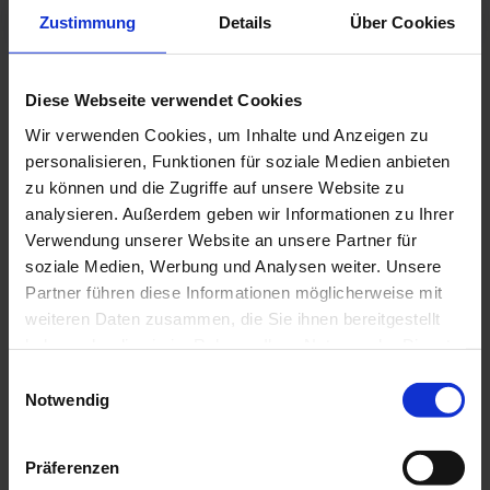
sofern nicht ausdrücklich anders angegeben.
Zustimmung
Details
Über Cookies
Diese Webseite verwendet Cookies
¹ Ford Macher-Prämie:
Die Ausstattungsmerkmale des abgebildeten
Wir verwenden Cookies, um Inhalte und Anzeigen zu
Fahrzeugs sind nicht Bestandteil des Angebotes. Modellabhängiger
personalisieren, Funktionen für soziale Medien anbieten
Nachlass auf die UPE für ausgewählte Ford Nutzfahrzeuge bei
teilnehmenden Ford Partnern. Gültig für Gewerbekunden –
zu können und die Zugriffe auf unsere Website zu
ausgenommen sind gewerbliche Großkunden mit einem Ford
analysieren. Außerdem geben wir Informationen zu Ihrer
Rahmenabkommen sowie gewerbliche Sonderabnehmer (z. B. Taxi,
Verwendung unserer Website an unsere Partner für
Fahrschulen, Behörden).
soziale Medien, Werbung und Analysen weiter. Unsere
Weitere Informationen zum offiziellen Kraftstoff-/Stromverbrauch und zu
Partner führen diese Informationen möglicherweise mit
den offiziellen spezifischen CO₂-Emissionen neuer Personenkraftwagen
weiteren Daten zusammen, die Sie ihnen bereitgestellt
können dem „Leitfaden über den Kraftstoffverbrauch, die CO₂-
Emissionen und den Stromverbrauch neuer Personenkraftwagen“
haben oder die sie im Rahmen Ihrer Nutzung der Dienste
entnommen werden, der an allen Verkaufsstellen und bei der Deutschen
gesammelt haben.
Einwilligungsauswahl
Automobil Treuhand GmbH unter www.dat.de unentgeltlich erhältlich ist.
Notwendig
Alle Angaben ohne Gewähr. Irrtümer und Änderungen vorbehalten.
Präferenzen