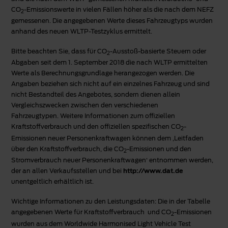
CO
-Emissionswerte in vielen Fällen höher als die nach dem NEFZ
2
gemessenen. Die angegebenen Werte dieses Fahrzeugtyps wurden
anhand des neuen WLTP-Testzyklus ermittelt.
Bitte beachten Sie, dass für CO
-Ausstoß-basierte Steuern oder
2
Abgaben seit dem 1. September 2018 die nach WLTP ermittelten
Werte als Berechnungsgrundlage herangezogen werden. Die
Angaben beziehen sich nicht auf ein einzelnes Fahrzeug und sind
nicht Bestandteil des Angebotes, sondern dienen allein
Vergleichszwecken zwischen den verschiedenen
Fahrzeugtypen. Weitere Informationen zum offiziellen
Kraftstoffverbrauch und den offiziellen spezifischen CO
-
2
Emissionen neuer Personenkraftwagen können dem ‚Leitfaden
über den Kraftstoffverbrauch, die CO
-Emissionen und den
2
Stromverbrauch neuer Personenkraftwagen‘ entnommen werden,
der an allen Verkaufsstellen und bei
http://www.dat.de
unentgeltlich erhältlich ist.
Wichtige Informationen zu den Leistungsdaten: Die in der Tabelle
angegebenen Werte für Kraftstoffverbrauch und CO
-Emissionen
2
wurden aus dem Worldwide Harmonised Light Vehicle Test