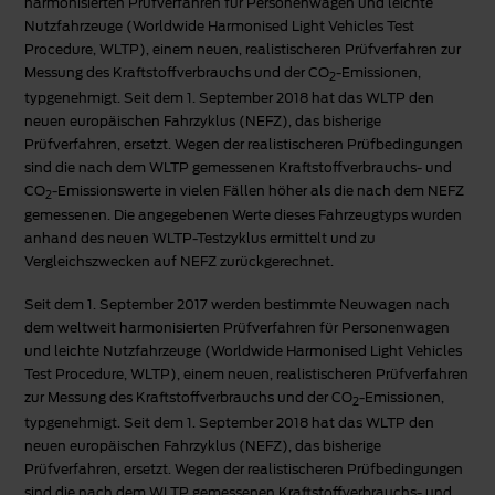
harmonisierten Prüfverfahren für Personenwagen und leichte
Nutzfahrzeuge (Worldwide Harmonised Light Vehicles Test
Procedure, WLTP), einem neuen, realistischeren Prüfverfahren zur
Messung des Kraftstoffverbrauchs und der CO
-Emissionen,
2
typgenehmigt. Seit dem 1. September 2018 hat das WLTP den
neuen europäischen Fahrzyklus (NEFZ), das bisherige
Prüfverfahren, ersetzt. Wegen der realistischeren Prüfbedingungen
sind die nach dem WLTP gemessenen Kraftstoffverbrauchs- und
CO
-Emissionswerte in vielen Fällen höher als die nach dem NEFZ
2
gemessenen. Die angegebenen Werte dieses Fahrzeugtyps wurden
anhand des neuen WLTP-Testzyklus ermittelt und zu
Vergleichszwecken auf NEFZ zurückgerechnet.
Seit dem 1. September 2017 werden bestimmte Neuwagen nach
dem weltweit harmonisierten Prüfverfahren für Personenwagen
und leichte Nutzfahrzeuge (Worldwide Harmonised Light Vehicles
Test Procedure, WLTP), einem neuen, realistischeren Prüfverfahren
zur Messung des Kraftstoffverbrauchs und der CO
-Emissionen,
2
typgenehmigt. Seit dem 1. September 2018 hat das WLTP den
neuen europäischen Fahrzyklus (NEFZ), das bisherige
Prüfverfahren, ersetzt. Wegen der realistischeren Prüfbedingungen
sind die nach dem WLTP gemessenen Kraftstoffverbrauchs- und