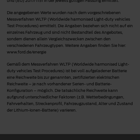
und (EU) 2017/1151 in der jeweils gültigen Fassung ermittelt.
Die angegebenen Werte wurden nach dem vorgeschriebenen
Messverfahren WLTP (Worldwide harmonised Light-duty vehicles
Test Procedures) ermittelt. Die Angaben beziehen sich nicht auf ein
einzelnes Fahrzeug und sind nicht Bestandteil des Angebotes,
sondern dienen allein Vergleichszwecken zwischen den
verschiedenen Fahrzeugtypen. Weitere Angaben finden Sie hier:
www.ford.de/energie
Gemäß dem Messverfahren WLTP (Worldwide harmonised Light-
duty vehicles Test Procedures) ist bei voll aufgeladener Batterie
eine Reichweite bis zur genannten, zertifizierten elektrischen
Reichweite – je nach vorhandener Serien- und Batterie-
Konfiguration – möglich. Die tatsächliche Reichweite kann
aufgrund unterschiedlicher Faktoren (z.B. Wetterbedingungen,
Fahrverhalten, Streckenprofil, Fahrzeugzustand, Alter und Zustand
der Lithium-Ionen-Batterie) variieren.