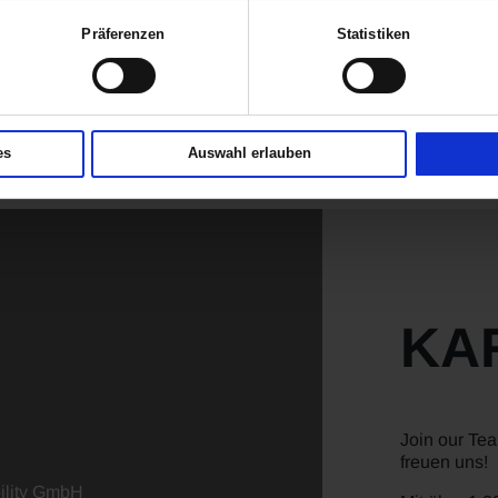
Autohändlern in Deutschland. Bei uns finden Sie eine große Markenviel
Präferenzen
Statistiken
MW, Citroën, DS, Ford, Jeep, KIA, MAXUS, Mazda, MG, MINI, Opel
 weitere Standorte der verschiedenen Marken gibt es in Aachen, Betzdo
rbach, Limburg, Mainz, Marburg, Montabaur, Schwalmstadt, Werdohl,
es
Auswahl erlauben
KA
Join our Te
freuen uns!
lity GmbH