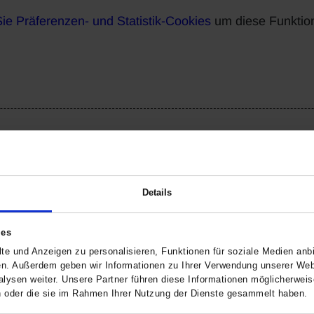
Sie Präferenzen- und Statistik-Cookies
um diese Funktio
Details
uellen Fahrzeugbestandes. Eine Probefahrt kann jederzeit durchgefüh
n können.
ies
m Ihnen die Suche nach Ihrem Wunschauto zu erleichtern.
te und Anzeigen zu personalisieren, Funktionen für soziale Medien anbi
beraten Sie gerne!
en. Außerdem geben wir Informationen zu Ihrer Verwendung unserer Webs
lysen weiter. Unsere Partner führen diese Informationen möglicherwei
ilität! Mit 16 Marken und 31 Standorten in NRW, Hessen und Rhei
en oder die sie im Rahmen Ihrer Nutzung der Dienste gesammelt haben.
ir uns bestens im Motorrad- und Autohandel aus, wir sind sogar