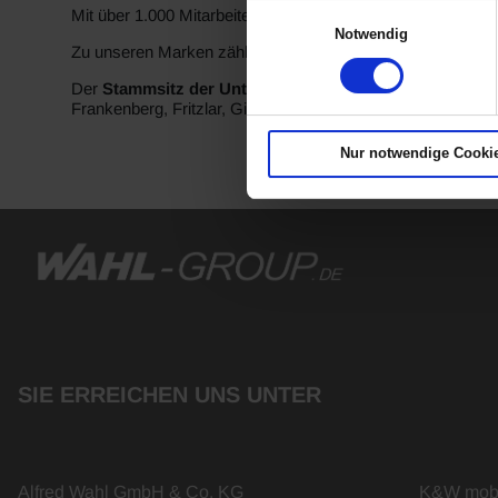
Einwilligungsauswahl
Mit über 1.000 Mitarbeitern gehören wir zu den 20 größten 
Notwendig
Zu unseren Marken zählen Alfa Romeo, BMW Motorrad, B
Der
Stammsitz der Unternehmensgruppe ist in Siegen
,
Frankenberg, Fritzlar, Gießen, Kassel, Koblenz, Köln, Ko
Nur notwendige Cooki
SIE ERREICHEN UNS UNTER
Alfred Wahl GmbH & Co. KG
K&W mobi