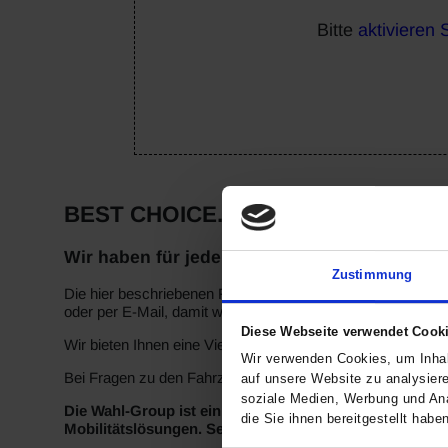
Bitte
aktivieren 
BEST CHOICE. BY WAHL.
Wir haben für jeden das passende Fahrzeug!
Zustimmung
Die hier beschriebenen Fahrzeuge sind ein Teil unseres akt
oder per E-Mail, damit wir die Probefahrt für Sie vorbereite
Diese Webseite verwendet Cook
Wir bieten Ihnen eine Vielzahl von Filtermöglichkeiten, u
Wir verwenden Cookies, um Inhal
Bei Fragen zu den Fahrzeugen rufen Sie uns bitte an – wir 
auf unsere Website zu analysier
soziale Medien, Werbung und Ana
Die Wahl-Group ist ein echter Vorreiter in Sachen Mob
die Sie ihnen bereitgestellt hab
Mobilitätslösungen. Seit mehr als 125 Jahren kennen w