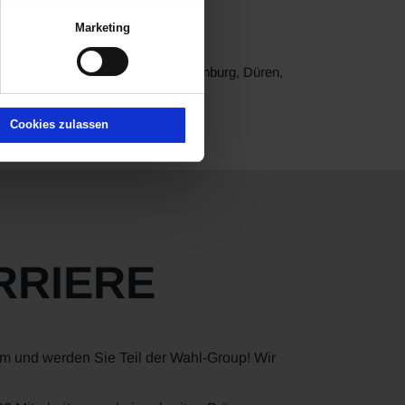
falt, wo jeder fündig wird.
Marketing
, Peugeot, Leapmotor und XPENG.
rf, Brilon, Brühl, Dautphetal, Dillenburg, Düren,
 Wetzlar und Wiesbaden.
Cookies zulassen
RRIERE
am und werden Sie Teil der Wahl-Group! Wir