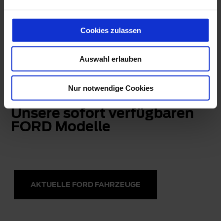
eine Reichweite bis zur genannten, zertifizierten elektrischen
Reichweite – je nach vorhandener Serien- und Batterie-
Konfiguration – möglich. Die tatsächliche Reichweite kann
Cookies zulassen
aufgrund unterschiedlicher Faktoren (z.B. Wetterbedingungen,
Fahrverhalten, Streckenprofil, Fahrzeugzustand, Alter und Zustand
der Lithium-Ionen-Batterie) variieren.
Auswahl erlauben
Nur notwendige Cookies
Unsere sofort verfügbaren
FORD Modelle
AKTUELLE FORD FAHRZEUGE