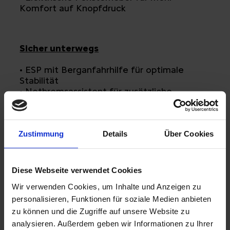
Komfort auf Knopfdruck
Sicher unterwegs
• ESP mit Berganfahrhilfe für optimale
Stabilität
• Notbremsassistent für zusätzliche
Sicherheit
• Tempomat mit
Geschwindigkeitsbegrenzer für entspanntes
Fahren
Zustimmung
Details
Über Cookies
Funktionales Design mit praktischen
Diese Webseite verwendet Cookies
Details
Wir verwenden Cookies, um Inhalte und Anzeigen zu
• Große seitliche Schiebetür für bequemen
personalisieren, Funktionen für soziale Medien anbieten
Zugang
zu können und die Zugriffe auf unsere Website zu
• Doppelflügelhecktüren mit 270°
analysieren. Außerdem geben wir Informationen zu Ihrer