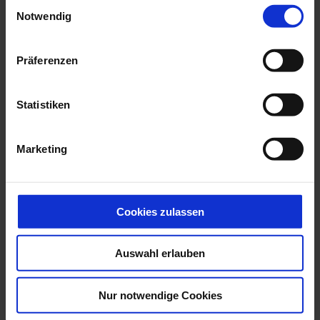
Einwilligungsauswahl
Notwendig
ANGEBOT EINHOLEN
Präferenzen
Statistiken
Marketing
Unsere sofort
verfügbaren Peugeot
Cookies zulassen
Modelle
Auswahl erlauben
Nur notwendige Cookies
AKTUELLE PEUGEOT