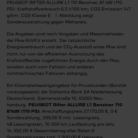
PEUGEOT RIFTER ALLURE L1 110 Benziner, 81 kW (110
PS): Kraftstoffverbrauch 6,5 l/100 km; CO2-Emission 147
g/km; CO2-Klasse E
| Abbildung zeigt
Sonderausstattung gegen Mehrpreis.
Die Angaben sind nach Vorgaben und Messmethoden
der Pkw-EnVKV erstellt. Der tatsächliche
Energieverbrauch und der CO
-Ausstoß eines Pkw sind
2
nicht nur von der effizienten Ausnutzung des
Kraftstoffes/der zugeführten Energie durch den Pkw,
sondern auch vom Fahrstil und anderen
nichttechnischen Faktoren abhängig.
Ein Kilometerleasingangebot für Privatkunden (Bonität
vorausgesetzt) der Stellantis Bank SA Niederlassung
Deutschland, Siemensstraße 10, 63263 Neu-
Isenburg.
PEUGEOT Rifter ALLURE L1 Benziner 110
81kW (110 PS):
Anschaffungspreis 27.170,00 €, 0 €
Sonderzahlung, 299,00 € mtl. Leasingrate,
48 Leasingraten, 10.000 km Laufleistung pro Jahr,
14.352,00 € Gesamtbetrag aller Raten &
Sonderzahlungen zzgl. 1.500,00 € (separate