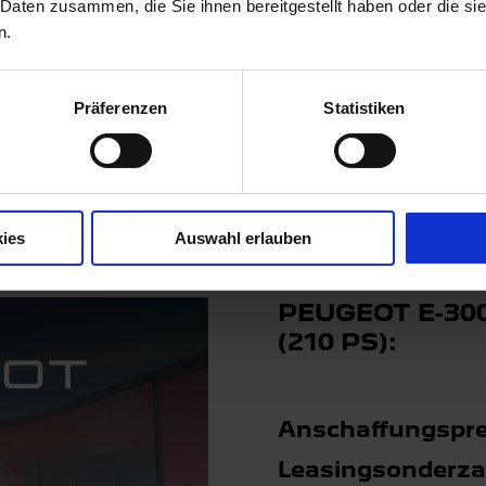
 Daten zusammen, die Sie ihnen bereitgestellt haben oder die s
etrag aller Raten & Sonderzahlungen zzgl. 1.350,00 € (separat
n.
t gilt bis 30.09.2026. Weitere Informationen zum Fahrzeug und 
Präferenzen
Statistiken
angebot Peugeot E-3008 AL
ies
Auswahl erlauben
PEUGEOT E-300
(210 PS):
Anschaffungspre
Leasingsonderza