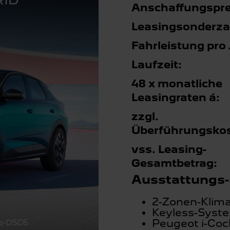
Anschaffungspre
Leasingsonderza
Fahrleistung pro 
Laufzeit:
48 x monatliche
Leasingraten á:
zzgl.
Überführungskos
vss. Leasing-
Gesamtbetrag:
Ausstattungs-
2-Zonen-Klim
Keyless-Syst
Peugeot i-Cock