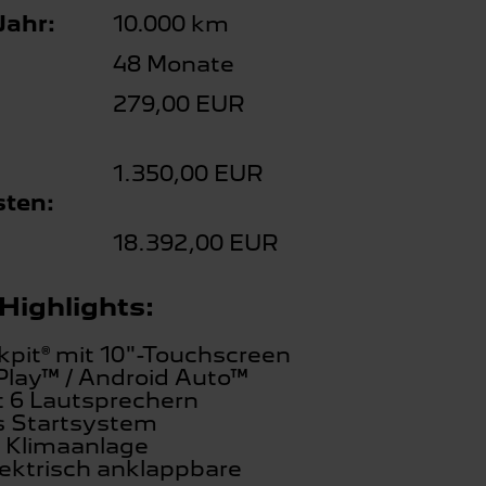
Jahr:
10.000 km
48 Monate
279,00 EUR
1.350,00 EUR
ten:
18.392,00 EUR
Highlights:
kpit® mit 10"-Touchscreen
Play™ / Android Auto™
t 6 Lautsprechern
s Startsystem
 Klimaanlage
lektrisch anklappbare