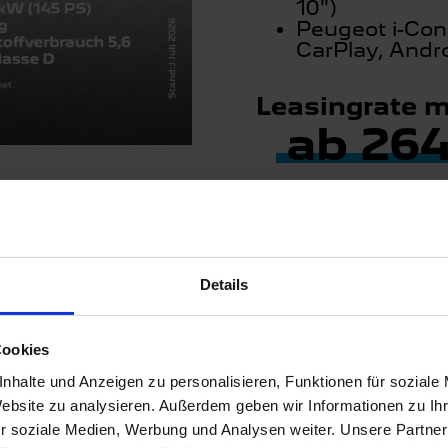
10")
Peugeot i-Con
CarPlay, Andr
Leasingrate mt
ab 264
3
Barpreis:
Details
ystemleistung, 100 kW (136 PS) Leistung Verbrennunsmotor, g
km
| Abbildung zeigt Sonderausstattung gegen Mehrpreis.
Cookies
r Pkw-EnVKV erstellt. Der tatsächliche Energieverbrauch und
rten Energie durch den Pkw, sondern auch vom Fahrstil und and
nhalte und Anzeigen zu personalisieren, Funktionen für soziale
Website zu analysieren. Außerdem geben wir Informationen zu I
t vorausgesetzt) der Stellantis Bank SA Niederlassung Deutsc
r soziale Medien, Werbung und Analysen weiter. Unsere Partner
 107kW (145 PS):
:
Anschaffungspreis 41.150,00 €, 0 € Sonderz