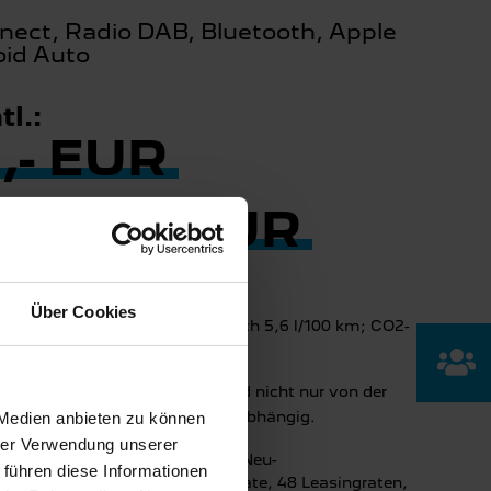
nect, Radio DAB, Bluetooth, Apple
oid Auto
l.:
,- EUR
6.299,- EUR
Über Cookies
emäß WLTP: Kraftstoffverbrauch 5,6 l/100 km; CO2-
 der CO
-Ausstoß eines Pkw sind nicht nur von der
2
eren nichttechnischen Faktoren abhängig.
 Medien anbieten zu können
hrer Verwendung unserer
hland, Siemensstraße 10, 63263 Neu-
 führen diese Informationen
ahlung, 264,00 € mtl. Leasingrate, 48 Leasingraten,