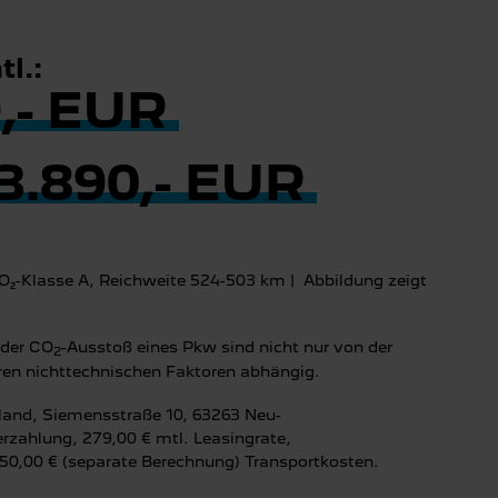
l.:
,- EUR
3.890,- EUR
O₂-Klasse A, Reichweite 524-503 km
| Abbildung zeigt
 der CO
-Ausstoß eines Pkw sind nicht nur von der
2
eren nichttechnischen Faktoren abhängig.
hland, Siemensstraße 10, 63263 Neu-
rzahlung, 279,00 € mtl. Leasingrate,
350,00 € (separate Berechnung) Transportkosten.