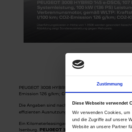
Zustimmung
PEUGEOT 3008 HYBRID 145 e-DSC6, 107 kW (145 PS) S
Emission 126 g/km; CO2-Klasse D, Reichweite 81-80 
Diese Webseite verwendet 
Die Angaben sind nach Vorgaben und Messmethoden de
effizienten Ausnutzung des Kraftstoffes/der zugefüh
Wir verwenden Cookies, um I
und die Zugriffe auf unsere 
Ein Kilometerleasingangebot für Privatkunden (Bonitä
Website an unsere Partner fü
Isenburg.
PEUGEOT 3008 ALLURE Hybrid 145 e-DSC6