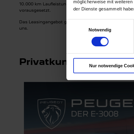
möglicherweise mit weiteren
10.000 km Laufleistung pro Jahr, 12.672,00 € Gesamtb
der Dienste gesammelt habe
vorausgesetzt.
Das Leasingangebot gilt nur für Privatkunden. Angebo
Einwilligungsauswahl
uns.
Notwendig
Privatkunden Leasing
Nur notwendige Cook