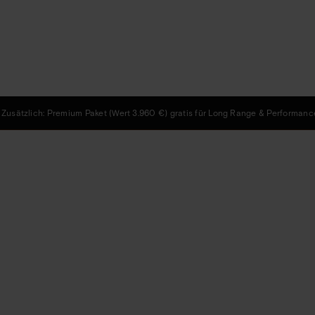
 Zusätzlich: Premium Paket (Wert 3.960 €) gratis für Long Range & Performance