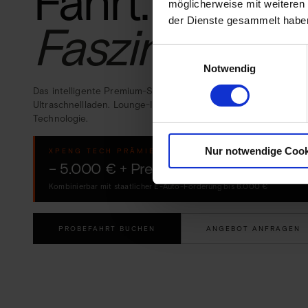
Fährt. Führt.
möglicherweise mit weiteren
der Dienste gesammelt habe
Fasziniert.
Einwilligungsauswahl
Notwendig
Das intelligente Premium-SUV-Flaggschiff. 800V
Ultraschnellladen. Lounge-Interieur trifft Flaggschiff-
Technologie.
Nur notwendige Cook
XPENG TECH PRÄMIE · GÜLTIG BIS 30.09.2026
– 5.000 € + Premium Paket gratis
Kombinierbar mit staatlicher E-Auto-Förderung bis 6.000 €
PROBEFAHRT BUCHEN
ANGEBOT ANFRAGEN