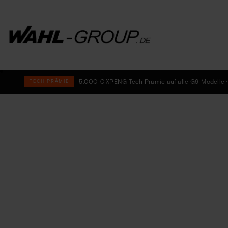
– 5.000 € XPENG Tech Prämie
auf alle G9-Modelle ·
TECH PRÄMIE