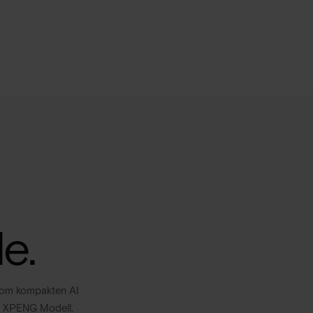
e.
 Vom kompakten AI
s XPENG Modell,