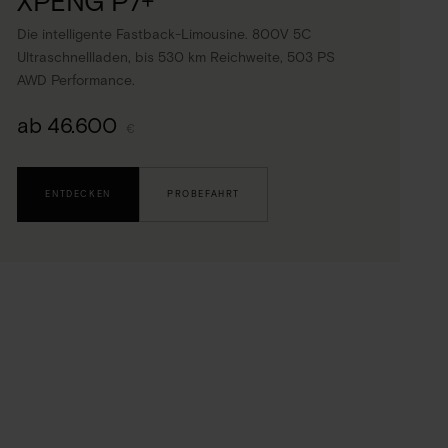
XPENG P7+
Die intelligente Fastback-Limousine. 800V 5C
Ultraschnellladen, bis 530 km Reichweite, 503 PS
AWD Performance.
ab 46.600
€
ENTDECKEN
PROBEFAHRT