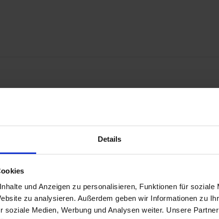
Sofort verfügbare
XPENG Fahrzeuge.
Details
n XPENG L03, G6, P7+, G9 oder X9 in unserem aktuellen Bestand. S
Cookies
nhalte und Anzeigen zu personalisieren, Funktionen für soziale
FAHRZEUGBESTAND ANSEHEN
Website zu analysieren. Außerdem geben wir Informationen zu I
r soziale Medien, Werbung und Analysen weiter. Unsere Partner