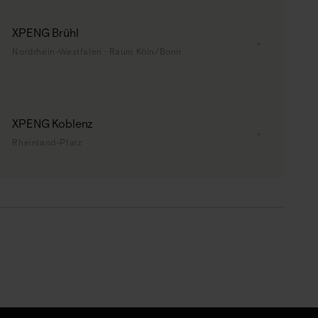
XPENG Brühl
→
Nordrhein-Westfalen · Raum Köln/Bonn
XPENG Koblenz
→
Rheinland-Pfalz
Leaflet
|
©
OSM
©
CARTO