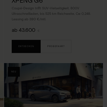
XPENG G6
Coupé-Design trifft SUV-Vielseitigkeit. 800V
Ultraschnellladen, bis 525 km Reichweite, Cw 0,248.
Leasing ab 390 €/mtl.
ab 43.600
€
ENTDECKEN
PROBEFAHRT
NEU