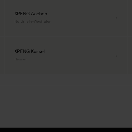
XPENG Aachen
→
Nordrhein-Westfalen
XPENG Kassel
→
Hessen