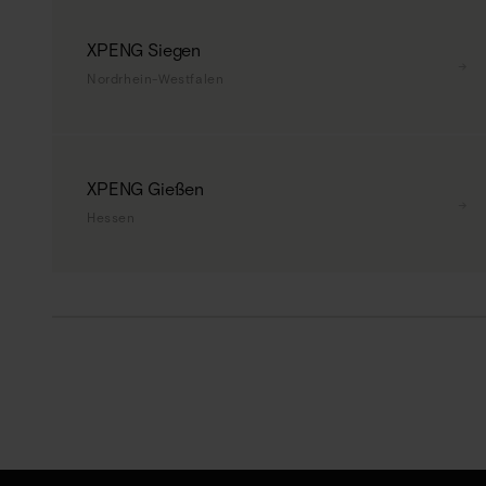
XPENG Siegen
→
Nordrhein-Westfalen
XPENG Gießen
→
Hessen
+
−