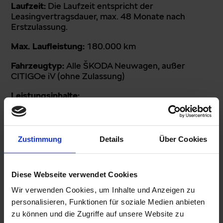
Laufzeit:
Die Laufzeit entspricht der
Leasingvertragsdauer, max. 48 Monate nach
Erstzulassung.
Max. Laufleistung:
180.000 km
Fahrzeugtyp:
Alle ŠKODA Neuwagen, außer
CITIGOe iV (ohne Zulassung)
Leistungsinhalte:
Wartungsarbeiten: Alle Arbeiten, die laut
Herstellervorschrift bzw. Serviceplan erforderlich
werden (einschließlich Ölwechsel, Schmierstoffen
Zustimmung
Details
Über Cookies
und Dichtungen). Wartungsarbeiten gemäß
Herstellervorgabe umfassen Ölwechsel- Service,
Intervall-Service, Inspektions-Service.
Diese Webseite verwendet Cookies
Verschleißreparaturen: Sämtliche
Wir verwenden Cookies, um Inhalte und Anzeigen zu
Werkstattleistungen, die bei sachgemäßem
personalisieren, Funktionen für soziale Medien anbieten
Gebrauch des Fahrzeuges infolge von natürlichem
zu können und die Zugriffe auf unsere Website zu
Verschleiß erforderlich werden.