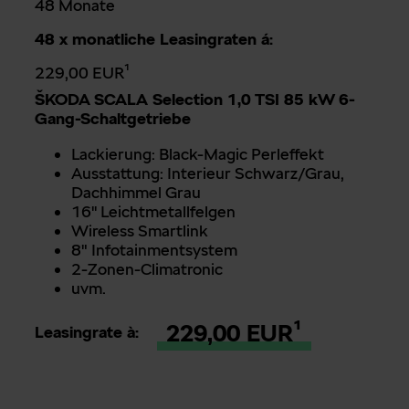
48 Monate
48 x monatliche Leasingraten á:
229,00 EUR¹
Š
KODA SCALA
Selection 1,0 TSI 85 kW 6-
Gang-Schaltgetriebe
Lackierung: Black-Magic Perleffekt
Ausstattung: Interieur Schwarz/Grau,
Dachhimmel Grau
16'' Leichtmetallfelgen
Wireless Smartlink
8" Infotainmentsystem
2-Zonen-Climatronic
uvm.
229,00 EUR¹
Leasingrate à: