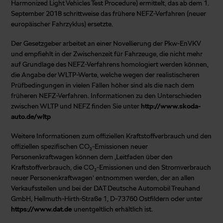
Harmonized Light Vehicles Test Procedure) ermittelt, das ab dem 1.
September 2018 schrittweise das frühere NEFZ-Verfahren (neuer
europäischer Fahrzyklus) ersetzte.
Der Gesetzgeber arbeitet an einer Novellierung der Pkw-EnVKV
und empfiehlt in der Zwischenzeit für Fahrzeuge, die nicht mehr
auf Grundlage des NEFZ-Verfahrens homologiert werden können,
die Angabe der WLTP-Werte, welche wegen der realistischeren
Prüfbedingungen in vielen Fällen höher sind als die nach dem
früheren NEFZ-Verfahren. Informationen zu den Unterschieden
zwischen WLTP und NEFZ finden Sie unter
http://www.skoda-
auto.de/wltp
Weitere Informationen zum offiziellen Kraftstoffverbrauch und den
offiziellen spezifischen CO₂-Emissionen neuer
Personenkraftwagen können dem ‚Leitfaden über den
Kraftstoffverbrauch, die CO₂-Emissionen und den Stromverbrauch
neuer Personenkraftwagen’ entnommen werden, der an allen
Verkaufsstellen und bei der DAT Deutsche Automobil Treuhand
GmbH, Hellmuth-Hirth-Straße 1, D-73760 Ostfildern oder unter
https://www.dat.de
unentgeltlich erhältlich ist.