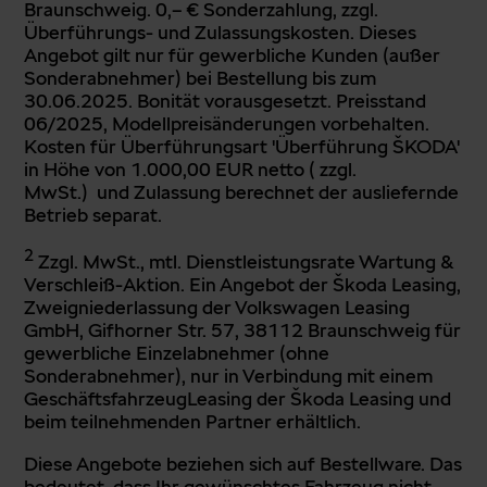
Braunschweig. 0,– € Sonderzahlung, zzgl.
Überführungs- und Zulassungskosten. Dieses
Angebot gilt nur für gewerbliche Kunden (außer
Sonderabnehmer) bei Bestellung bis zum
30.06.2025. Bonität vorausgesetzt. Preisstand
06/2025, Modellpreisänderungen vorbehalten.
Kosten für Überführungsart 'Überführung ŠKODA'
in Höhe von 1.000,00 EUR
netto ( zzgl.
MwSt.)
und Zulassung berechnet der ausliefernde
Betrieb separat.
2
Zzgl. MwSt., mtl. Dienstleistungsrate Wartung &
Verschleiß-Aktion. Ein Angebot der Škoda Leasing,
Zweigniederlassung der Volkswagen Leasing
GmbH, Gifhorner Str. 57, 38112 Braunschweig für
gewerbliche Einzelabnehmer (ohne
Sonderabnehmer), nur in Verbindung mit einem
GeschäftsfahrzeugLeasing der Škoda Leasing und
beim teilnehmenden Partner erhältlich.
Diese Angebote beziehen sich auf Bestellware. Das
bedeutet, dass Ihr gewünschtes Fahrzeug nicht