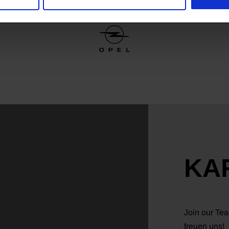
KA
Join our Te
freuen uns!