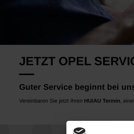
JETZT OPEL SERV
Guter Service beginnt bei uns
Vereinbaren Sie jetzt Ihren
HU/AU Termin
, ein