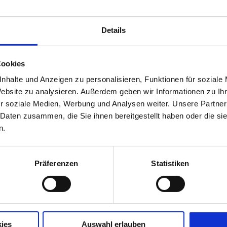
Details
Cookies
nhalte und Anzeigen zu personalisieren, Funktionen für soziale
STANDORT
Website zu analysieren. Außerdem geben wir Informationen zu I
r soziale Medien, Werbung und Analysen weiter. Unsere Partner
Bitte Standort wählen
 Daten zusammen, die Sie ihnen bereitgestellt haben oder die s
n.
Präferenzen
Statistiken
ies
Auswahl erlauben