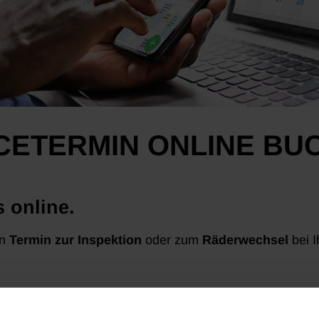
ICETERMIN ONLINE BU
 online.
en
Termin zur Inspektion
oder zum
Räderwechsel
bei I