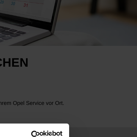
CHEN
hrem Opel Service vor Ort.