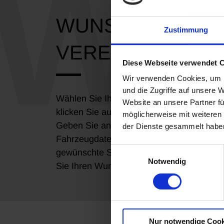
WUNSCHTERMIN
Zustimmung
VEREINBAREN
Diese Webseite verwendet 
Wir verwenden Cookies, um I
und die Zugriffe auf unsere 
Wählen Sie Ihren Standort aus und
Website an unsere Partner fü
klicken Sie auf "Termin vereinbaren".
möglicherweise mit weiteren
Geben Sie anschließend Ihre
der Dienste gesammelt habe
Fahrzeugdaten an. Definieren Sie die
Einwilligungsauswahl
gewünschte Serviceleistung und wählen
Notwendig
Sie Ihren Wunschtermin.
Nur notwendige Cook