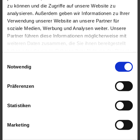
zu können und die Zugriffe auf unsere Website zu
analysieren. Außerdem geben wir Informationen zu Ihrer
Verwendung unserer Website an unsere Partner für
soziale Medien, Werbung und Analysen weiter. Unsere
REIFEN- UND RÄDERSERVICE
Partner führen diese Informationen möglicherweise mit
SIEGEN
weiteren Daten zusammen, die Sie ihnen bereitgestellt
haben oder die sie im Rahmen Ihrer Nutzung der Dienste
gesammelt haben.
Einwilligungsauswahl
Eine runde Sache: unsere Reifen- und
Notwendig
Räderangebote. Die richtigen Reifen sind der
Garant dafür, dass Sie auf jedem Straßenbelag
und bei jedem Wetter sicher unterwegs sind.
Präferenzen
Ob Winterreifen, Sommerreifen, Allwetterreifen
oder Kompletträder – bei unseren günstigen
Statistiken
Reifenangeboten namhafter Hersteller ist sicher
auch für Sie das Passende dabei. Darüber
hinaus bieten wir Ihnen Top-Service vom
Marketing
Aufziehen Ihrer neuen Reifen bis zum
Räderwechsel und zur Rädereinlagerung.