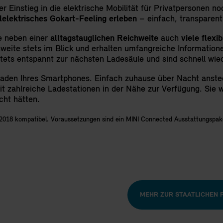
r Einstieg in die elektrische Mobilität für Privatpersonen no
lelektrisches Gokart-Feeling erleben
– einfach, transparen
e neben einer
alltagstauglichen Reichweite
auch
viele flexi
eite stets im Blick und erhalten umfangreiche Informatione
ets entspannt zur nächsten Ladesäule und sind schnell wiede
Laden Ihres Smartphones. Einfach zuhause über Nacht anste
 zahlreiche Ladestationen in der Nähe zur Verfügung. Sie we
acht hätten.
rz 2018 kompatibel. Voraussetzungen sind ein MINI Connected Ausstattungspa
MEHR ZUR STAATLICHEN