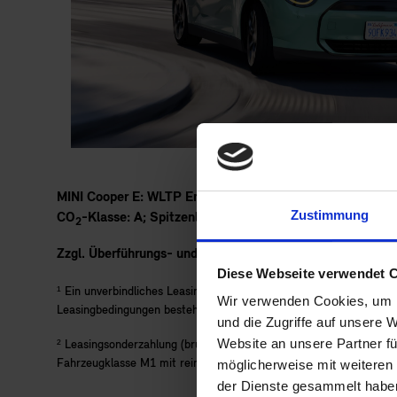
MINI Cooper E: WLTP Energieverbrauch kombiniert: 138
Zustimmung
CO
-Klasse: A; Spitzenleistung: 135 kW (184 PS). Abbil
2
Zzgl. Überführungs- und Übergabekosten in Höhe von 95
Diese Webseite verwendet 
¹ Ein unverbindliches Leasingbeispiel der BMW Bank GmbH, Lilient
Wir verwenden Cookies, um I
Leasingbedingungen besteht die Verpflichtung, für das Fahrzeug e
und die Zugriffe auf unsere 
Website an unsere Partner fü
² Leasingsonderzahlung (brutto) beinhaltet Förderbetrag.
Nur für 
Fahrzeugklasse M1 mit rein batterieelektrischem Antrieb. Weiter
möglicherweise mit weiteren
der Dienste gesammelt habe