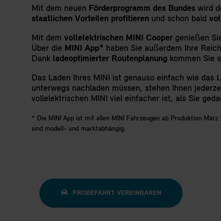
Mit dem neuen
Förderprogramm des Bundes
wird de
staatlichen Vorteilen profitieren
und schon bald
vol
Mit dem
vollelektrischen MINI Cooper
genießen Si
Über die
MINI App*
haben Sie außerdem Ihre Reichw
Dank
ladeoptimierter Routenplanung
kommen Sie st
Das Laden Ihres MINI ist genauso einfach wie das 
unterwegs nachladen müssen, stehen Ihnen jederzeit
vollelektrischen MINI viel einfacher ist, als Sie ged
* Die MINI App ist mit allen MINI Fahrzeugen ab Produktion Mä‍
sind modell- und marktabhängig.
PROBEFAHRT VEREINBAREN