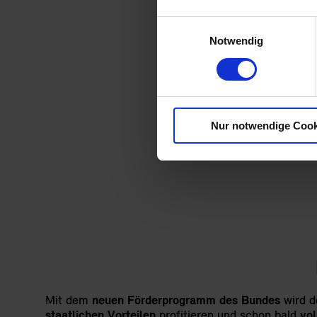
Einwilligungsauswahl
Notwendig
JETZT 
Alle Informationen und 
Nur notwendige Cook
Mit dem
neuen Förderprogramm des Bundes
wird de
staatlichen Vorteilen
profitieren und schon bald
vol