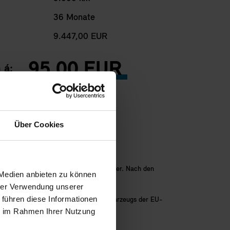
36 Monate
9.447,00 EUR
95,00 EUR
 á:
che Reichweite (WLTP): 300 km;
Über Cookies
tikgetriebe.
falls gesetzlich anfallenden Umsatzsteuer. Nach den
 Medien anbieten zu können
Zulassung bis 30.09.2026.
hrer Verwendung unserer
 führen diese Informationen
mals in Deutschland zugelassenen Neufahrzeugs der EU-
ie im Rahmen Ihrer Nutzung