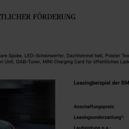
AATLICHER FÖRDERUNG
e Spoke, LED-Scheinwerfer, Dachhimmel hell, Polster Text
ion Unit, DAB-Tuner, MINI Charging Card für öffentliches Lad
Leasingbeispiel der B
Anschaffungspreis:
Leasingsonderzahlung²:
Laufleistung p.a.: