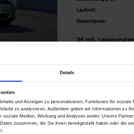
Laufzeit:
Gesamtpreis:
36 mtl. Leasingraten
, kWh/100 km; WLTP CO
-Emissionen kombiniert: 0 g/km; Elektris
2
Details
dung zeigt Sonderausstattungen. Fahrzeug ausgestattet mit Automa
0,00 EUR sowie Zulassung.
Cookies
halallee 26, 80939 München. Stand 06/2026. Alle Preise inkl. der gegebenen
nhalte und Anzeigen zu personalisieren, Funktionen für soziale
ine Vollkaskoversicherung abzuschließen. Angebot gültig bis 30.06.2026 und 
Website zu analysieren. Außerdem geben wir Informationen zu I
r soziale Medien, Werbung und Analysen weiter. Unsere Partner
Privatkunden. Die E-Auto-Förderung gilt beim Kauf oder Leasing eines erst
e Informationen finden Sie auf der Seite des Bundesumweltministeriums.
 Daten zusammen, die Sie ihnen bereitgestellt haben oder die s
n.