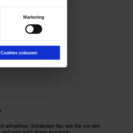
Marketing
TELLEN.
ft und Ausfuhrkontrolle.
Cookies zulassen
³
ch attraktiver. Entdecken Sie, wie Sie von den
t und ganz nach Ihrem Anspruch.