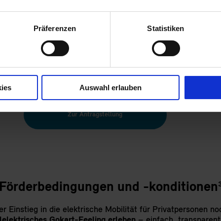
Präferenzen
Statistiken
ANTRAG AUF E-AUTO-FÖRDERUNG S
Details finden Sie auf der Seite des Bundesamts für Wirtscha
ies
Auswahl erlauben
Zur Antragstellung
Förderbedingungen und -konditionen
r Einstieg in die elektrische Mobilität für Privatpersonen no
lelektrisches Gokart-Feeling erleben
– einfach, transparen