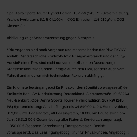
Opel Astra Sports Tourer Hybrid Edition, 107 kW (145 PS) Systemleistung,
Kraftstoffverbrauch: 5,1-5,0 l/100km, CO2-Emission: 115-112g/km, CO2-
Klasse: C.*
Abbildung zeigt Sonderausstattung gegen Mehrpreis.
*Die Angaben sind nach Vorgaben und Messmethoden der Pkw-EnVKV
erstellt. Der tatsächliche Kraftstoff- bzw. Energieverbrauch und der CO₂-
Ausstoß eines Pkw sind nicht nur von der effizienten Ausnutzung des
Kraftstoffes/der zugeführten Energie durch den Pkw, sondern auch vom
Fahrstil und anderen nichttechnischen Faktoren abhängig.
Ein Kilometerleasingangebot für Privatkunden (Bonität vorausgesetzt) der
Stellantis Bank SA Niederlassung Deutschland, Siemensstraße 10, 63263
Neu-Isenburg.
Opel Astra Sports Tourer Hybrid Edition, 107 kW (145
PS) Systemleistung
:
Anschaffungspreis 34.890,00 €, 0 € Sonderzahlung,
319,00 € mtl. Leasingrate, 48 Leasingraten, 10.000 km Laufleistung pro
Jahr, 15.312,00 € Gesamtbetrag aller Raten & Sonderzahlungen zzgl.
1.350,00 € (separate Berechnung) Transportkosten. Bonität
vorausgesetzt. Das Leasingangebot gilt nur für Privatkunden. Angebot gilt